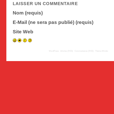
LAISSER UN COMMENTAIRE
Nom (requis)
E-Mail (ne sera pas publié) (requis)
Site Web
© 2008
TousLesLabos.com
| Propulsé par
WordPress
|
Articles (RSS)
|
Commentaires (RSS)
|
Thème
Mimbo
| Trad