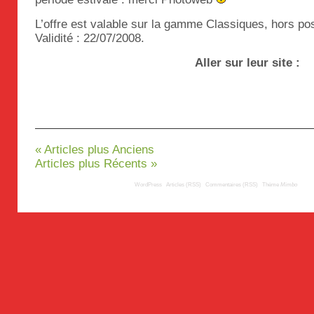
L’offre est valable sur la gamme Classiques, hors po
Validité : 22/07/2008.
Aller sur leur site :
« Articles plus Anciens
Articles plus Récents »
© 2008
TousLesLabos.com
| Propulsé par
WordPress
|
Articles (RSS)
|
Commentaires (RSS)
|
Thème
Mimbo
| Trad