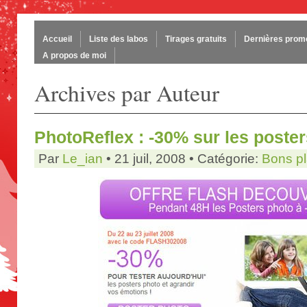
Accueil
Liste des labos
Tirages gratuits
Dernières prom
A propos de moi
Archives par Auteur
PhotoReflex : -30% sur les poste
Par
Le_ian
• 21 juil, 2008 • Catégorie:
Bons p