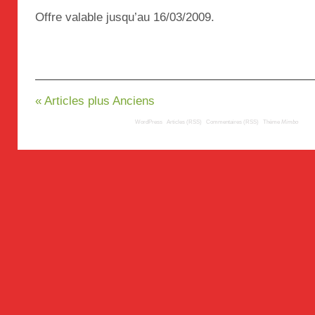
Offre valable jusqu’au 16/03/2009.
« Articles plus Anciens
© 2009
TousLesLabos.com
| Propulsé par
WordPress
|
Articles (RSS)
|
Commentaires (RSS)
|
Thème
Mimbo
| Trad