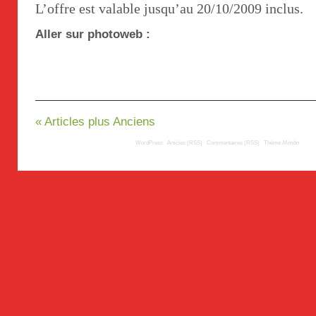
L’offre est valable jusqu’au 20/10/2009 inclus.
Aller sur photoweb :
« Articles plus Anciens
© 2009
TousLesLabos.com
| Propulsé par
WordPress
|
Articles (RSS)
|
Commentaires (RSS)
|
Thème
Mimbo
| Trad