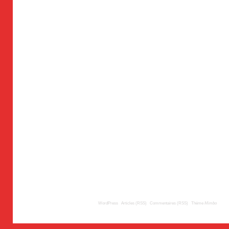
© 2008
TousLesLabos.com
| Propulsé par
WordPress
|
Articles (RSS)
|
Commentaires (RSS)
|
Thème
Mimbo
| Trad