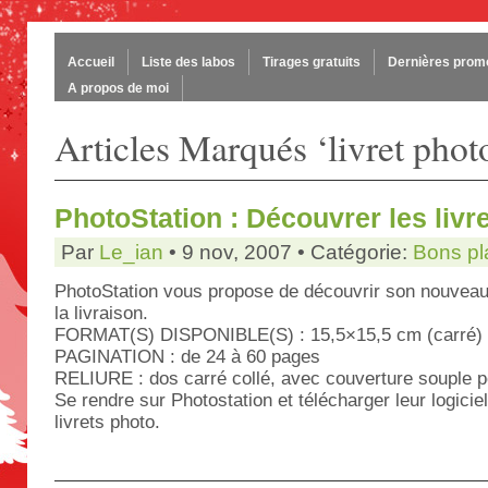
Accueil
Liste des labos
Tirages gratuits
Dernières prom
A propos de moi
Articles Marqués ‘livret phot
PhotoStation : Découvrer les livr
Par
Le_ian
• 9 nov, 2007 • Catégorie:
Bons pl
PhotoStation vous propose de découvrir son nouveau l
la livraison.
FORMAT(S) DISPONIBLE(S) : 15,5×15,5 cm (carré) 
PAGINATION : de 24 à 60 pages
RELIURE : dos carré collé, avec couverture souple p
Se rendre sur Photostation et télécharger leur logiciel
livrets photo.