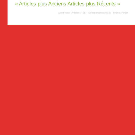
« Articles plus Anciens
Articles plus Récents »
© 2008
TousLesLabos.com
| Propulsé par
WordPress
|
Articles (RSS)
|
Commentaires (RSS)
|
Thème
Mimbo
| Trad