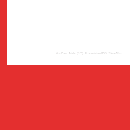
© 2008
TousLesLabos.com
| Propulsé par
WordPress
|
Articles (RSS)
|
Commentaires (RSS)
|
Thème
Mimbo
| Trad