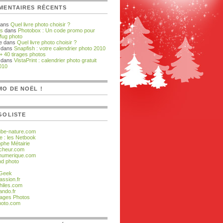
MENTAIRES RÉCENTS
dans
Quel livre photo choisir ?
as
dans
Photobox : Un code promo pour
Mug photo
e dans
Quel livre photo choisir ?
dans
Snapfish : votre calendrier photo 2010
 + 40 tirages photos
dans
VistaPrint : calendrier photo gratuit
010
O DE NOËL !
GOLISTE
ube-nature.com
e : les Netbook
ophe Métairie
cheur.com
numerique.com
d photo
 Geek
assion.fr
hiles.com
ando.fr
ages Photos
hoto.com