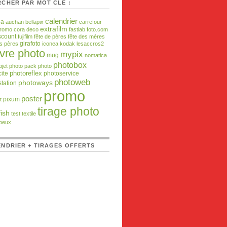
CHER PAR MOT CLÉ :
calendrier
da
auchan
bellapix
carrefour
extrafilm
promo
cora
deco
fastlab
foto.com
scount
fujifilm
fête de pères
fête des mères
girafoto
es pères
iconea
kodak
lesaccros2
ivre photo
mypix
mug
nomatica
photobox
bjet photo
pack photo
ite
photoreflex
photoservice
photoweb
photoways
tation
promo
poster
pixum
t
tirage photo
ish
test
textile
oeux
NDRIER + TIRAGES OFFERTS