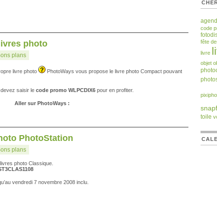
CHER
agen
code 
fotodi
livres photo
fête d
l
livre
ons plans
objet
o
photoc
opre livre photo
PhotoWays vous propose le livre photo Compact pouvant
photos
 devez saisir le
code promo WLPCDIX6
pour en profiter.
pixipho
Aller sur PhotoWays :
snapf
toile
v
 photo PhotoStation
CALE
ons plans
livres photo Classique.
ST3CLAS1108
usqu’au vendredi 7 novembre 2008 inclu.