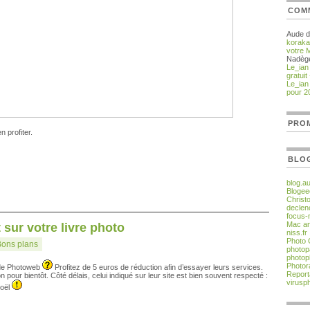
COM
Aude 
korak
votre 
Nadèg
Le_ian
gratuit
Le_ian
pour 2
PROM
 profiter.
BLO
blog.a
Blogee
Christ
declen
focus-
Mac an
 sur votre livre photo
niss.fr
Photo
Bons plans
photop
photop
Photor
o de Photoweb
Profitez de 5 euros de réduction afin d’essayer leurs services.
Report
 pour bientôt. Côté délais, celui indiqué sur leur site est bien souvent respecté :
virusp
Noël