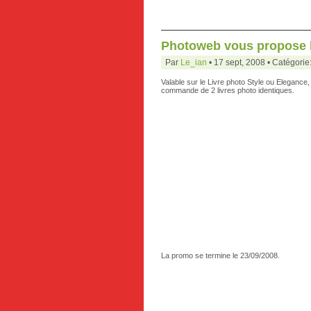
Photoweb vous propose l
Par
Le_ian
• 17 sept, 2008 • Catégorie
Valable sur le Livre photo Style ou Elegance
commande de 2 livres photo identiques.
La promo se termine le 23/09/2008.