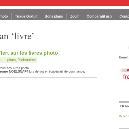
Photo
Tirage Gratuit
Bons plans
Zoom
Comparatif prix
Compa
n ‘livre’
ffert sur les livres photo
Email:
Bons plans
,
Partenaires
 tous ses livres photo.
promo NOELSNAP4
lors de votre récapitulatif de commande.
TRA
By N2H