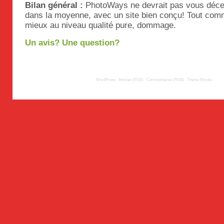
Bilan général :
PhotoWays ne devrait pas vous décevo
dans la moyenne, avec un site bien conçu! Tout com
mieux au niveau qualité pure, dommage.
Un avis? Une question?
© 2009
TousLesLabos.com
| Propulsé par
WordPress
|
Articles (RSS)
|
Commentaires (RSS)
|
Thème
Mimbo
| Trad