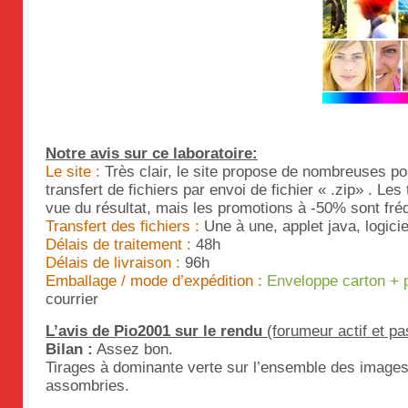
Notre avis sur ce laboratoire:
Le site :
Très clair, le site propose de nombreuses pos
transfert de fichiers par envoi de fichier « .zip» . Les
vue du résultat, mais les promotions à -50% sont fré
Transfert des fichiers :
Une à une, applet java, logicie
Délais de traitement :
48h
Délais de livraison :
96h
Emballage / mode d’expédition :
Enveloppe carton + 
courrier
L’avis de Pio2001 sur le rendu
(forumeur actif et pa
Bilan :
Assez bon.
Tirages à dominante verte sur l’ensemble des images
assombries.