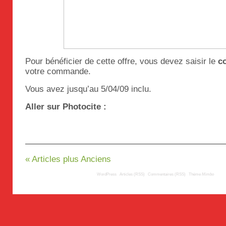
Pour bénéficier de cette offre, vous devez saisir le
c
votre commande.
Vous avez jusqu’au 5/04/09 inclu.
Aller sur Photocite :
« Articles plus Anciens
© 2009
TousLesLabos.com
| Propulsé par
WordPress
|
Articles (RSS)
|
Commentaires (RSS)
|
Thème
Mimbo
| Trad