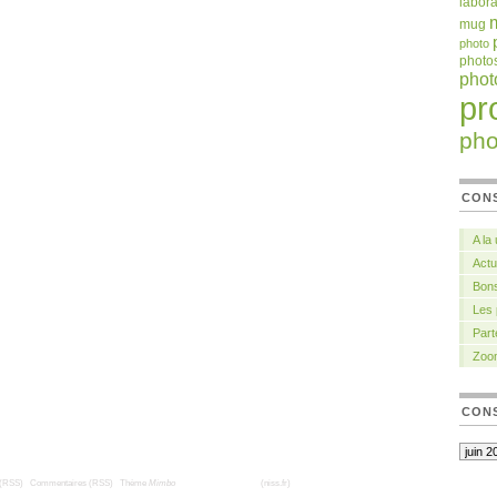
labora
mug
photo
photo
pho
pr
pho
CON
A la
Actu
Bons
Les
Part
Zoo
CONS
 (RSS)
|
Commentaires (RSS)
|
Thème
Mimbo
| Traduction française
(niss.fr)