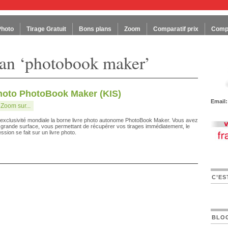
Photo
Tirage Gratuit
Bons plans
Zoom
Comparatif prix
Compa
lan ‘photobook maker’
 photo PhotoBook Maker (KIS)
Email:
:
Zoom sur...
 exclusivité mondiale la borne livre photo autonome PhotoBook Maker. Vous avez
grande surface, vous permettant de récupérer vos tirages immédiatement, le
sion se fait sur un livre photo.
C’ES
BLO