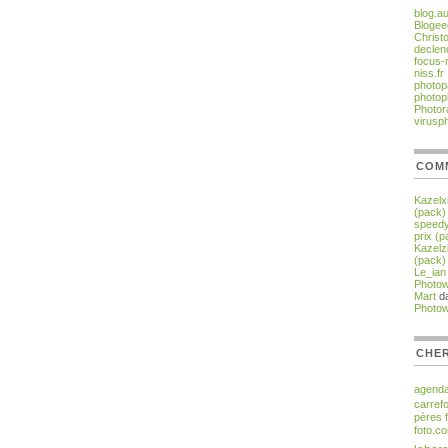
blog.a
Blogee
Christ
declen
focus-
niss.fr
photop
photop
Photor
virusp
COM
Kazelx
(pack)
speedy
prix (p
Kazel
(pack)
Le_ian
Photo
Mart
d
Photo
CHER
agend
carref
pères
foto.c