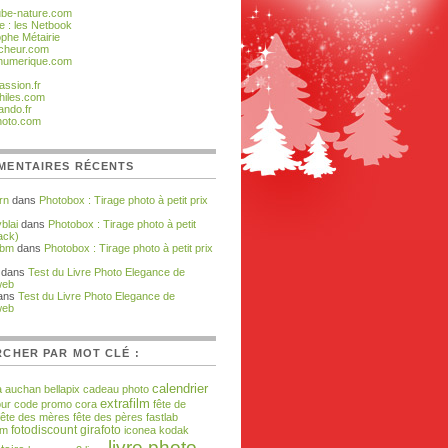
ube-nature.com
e : les Netbook
ophe Métairie
cheur.com
numerique.com
assion.fr
hiles.com
ando.fr
hoto.com
MENTAIRES RÉCENTS
rn
dans
Photobox : Tirage photo à petit prix
blai
dans
Photobox : Tirage photo à petit
ack)
zbm
dans
Photobox : Tirage photo à petit prix
dans
Test du Livre Photo Elegance de
web
ans
Test du Livre Photo Elegance de
web
CHER PAR MOT CLÉ :
calendrier
a
auchan
bellapix
cadeau photo
extrafilm
our
code promo
cora
fête de
fête des mères
fête des pères
fastlab
fotodiscount
girafoto
om
iconea
kodak
livre photo