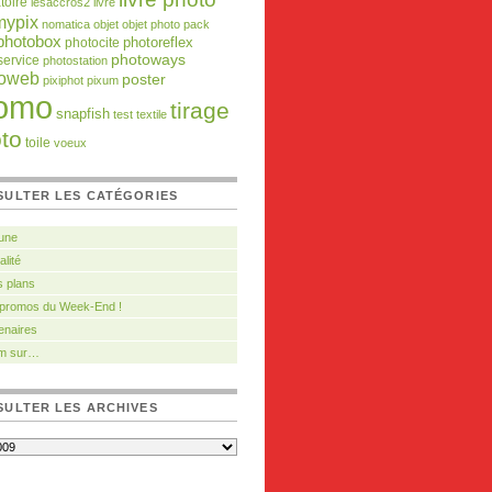
toire
lesaccros2
livre
mypix
nomatica
objet
objet photo
pack
photobox
photocite
photoreflex
photoways
service
photostation
toweb
poster
pixiphot
pixum
omo
tirage
snapfish
test
textile
to
toile
voeux
SULTER LES CATÉGORIES
 une
alité
 plans
 promos du Week-End !
enaires
m sur…
ULTER LES ARCHIVES