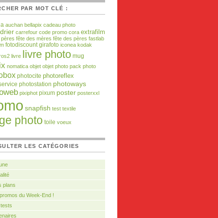
CHER PAR MOT CLÉ :
da
auchan
bellapix
cadeau photo
drier
extrafilm
carrefour
code promo
cora
e pères
fête des mères
fête des pères
fastlab
fotodiscount
girafoto
om
iconea
kodak
livre photo
mug
ros2
livre
ix
nomatica
objet
objet photo
pack photo
obox
photocite
photoreflex
photoways
service
photostation
toweb
poster
pixum
pixiphot
posterxxl
omo
snapfish
test
textile
age photo
toile
voeux
SULTER LES CATÉGORIES
 une
alité
 plans
 promos du Week-End !
tests
enaires