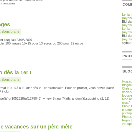
ommentaires.
COM
Le_ian
(myph
Bibi d
rages
(myph
Le_ian
:
Bons plans
(myph
Bibi d
(myph
ent jusqu’au 23/08/2007
slyban
der 100 tirages 10×15 pour 13 euros ou 200 pour 19 euros!
PROM
o dès la 1er !
BLO
:
Bons plans
blog.a
Blogee
rmat 10×13 à 0.10 cts* dès le 1er exemplaire. Pour en profiter, vous devez saisir
Christ
 inclu.
declen
focus-
?type(js)g(1052328)a(1275043)’ + new String (Math.random()).substring (2, 11);
Mac an
niss.fr
Photo
photop
photop
Photor
Report
virusp
e vacances sur un pèle-mêle