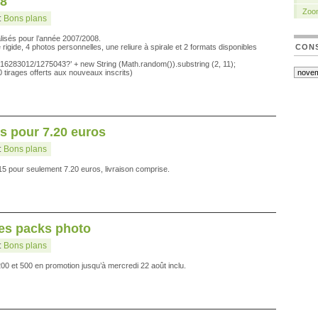
08
Zoo
:
Bons plans
sés pour l’année 2007/2008.
gide, 4 photos personnelles, une reliure à spirale et 2 formats disponibles
CONS
/js/16283012/1275043?’ + new String (Math.random()).substring (2, 11);
 tirages offerts aux nouveaux inscrits)
es pour 7.20 euros
:
Bons plans
5 pour seulement 7.20 euros, livraison comprise.
es packs photo
:
Bons plans
 et 500 en promotion jusqu’à mercredi 22 août inclu.