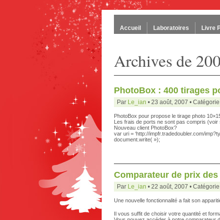
Accueil
Laboratoires
Livre 
Archives de 20
PhotoBox : 400 tirages p
Par
Le_ian
• 23 août, 2007 • Catégorie
PhotoBox pour propose le tirage photo 10×15 
Les frais de ports ne sont pas compris (voir s
Nouveau client PhotoBox?
var uri = ‘http://impfr.tradedoubler.com/imp
document.write( »);
Comparateur de prix des 
Par
Le_ian
• 22 août, 2007 • Catégorie
Une nouvelle fonctionnalité a fait son appar
Il vous suffit de choisir votre quantité et for
Vous pouvez accéder à notre comparateur de