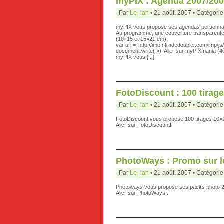
myPIX : Agenda 2007/20
Par
Le_ian
• 21 août, 2007 • Catégorie
myPIX vous propose ses agendas personnali
Au programme, une couverture transparente ri
(10×15 et 15×21 cm).
var uri = ‘http://impfr.tradedoubler.com/imp
document.write( »); Aller sur myPIXmania (40
myPIX vous [...]
FotoDiscount : 100 tirag
Par
Le_ian
• 21 août, 2007 • Catégorie
FotoDiscount vous propose 100 tirages 10×1
Aller sur FotoDiscount!
PhotoWays : Promo sur l
Par
Le_ian
• 21 août, 2007 • Catégorie
Photoways vous propose ses packs photo 200
Aller sur PhotoWays :