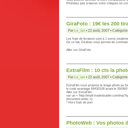
N’hésitez pas à laisser votre critiques en c
GiraFoto : 19€ les 200 ti
Par
Le_ian
• 22 août, 2007 • Catégorie
Les frais de livraison sont à 1 euros seulem
De ce fait, Girafoto vous permet de comman
Aller sur GiraFoto
ExtraFilm : 10 cts la phot
Par
Le_ian
• 22 août, 2007 • Catégorie
ExtraFilm vous propose le tirage photo au fo
le code avantage 69430108 avant le 30/08/07
Aller sur ExtraFilm :
var uri = ‘http://impfr.tradedoubler.com/imp
document.write( »);
* Hors frais de port
PhotoWeb : Vos photos d