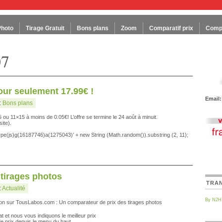
Photo
Tirage Gratuit
Bons plans
Zoom
Comparatif prix
Compa
07
our seulement 17.99€ !
Email:
:
Bons plans
ou 11×15 à moins de 0.05€! L’offre se termine le 24 août à minuit.
ite).
?type(js)g(16187746)a(1275043)’ + new String (Math.random()).substring (2, 11);
tirages photos
TRA
:
Actualité
By N2H
ition sur TousLabos.com : Un comparateur de prix des tirages photos
mat et nous vous indiquons le meilleur prix
 prix depuis le menu du haut.