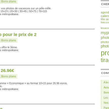
:
Bons plans
CHER
 vos photos de vacances sur un pèle-mêle.
 : 15×23 | 20×30 | 30×45 | 50×75 | 76×115
agen
e métropolitaine.
calen
fête d
foto.c
lesacc
myp
 pour le prix de 2
phot
:
Bons plans
photo
pho
offre le 3ème.
e métropolitaine.
pr
tir
 26.96€
CON
:
Bons plans
A la
amme « Economique » au format 10×15 pour 26.96 euros.
is.
Actu
e métropolitaine.
Bons
Les
Nos 
Part