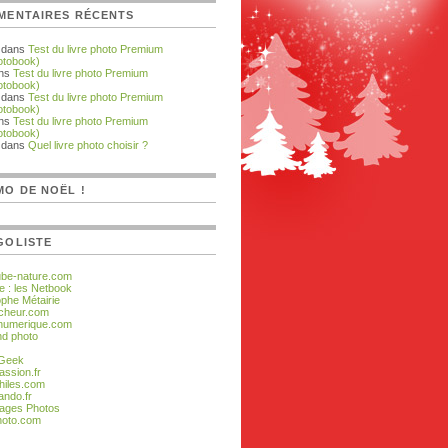
MENTAIRES RÉCENTS
dans
Test du livre photo Premium
otobook)
ans
Test du livre photo Premium
otobook)
dans
Test du livre photo Premium
otobook)
ans
Test du livre photo Premium
otobook)
 dans
Quel livre photo choisir ?
O DE NOËL !
GOLISTE
ube-nature.com
e : les Netbook
ophe Métairie
cheur.com
numerique.com
d photo
 Geek
assion.fr
hiles.com
ando.fr
ages Photos
hoto.com