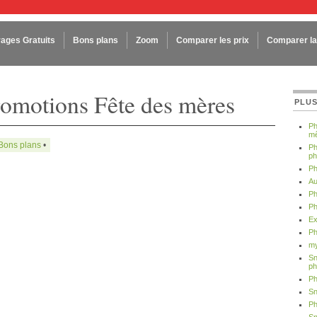
rages Gratuits
Bons plans
Zoom
Comparer les prix
Comparer la 
romotions Fête des mères
PLUS
Ph
mê
Bons plans
•
Ph
ph
Ph
Au
Ph
Ph
Ex
Ph
my
Sn
ph
Ph
Sn
Ph