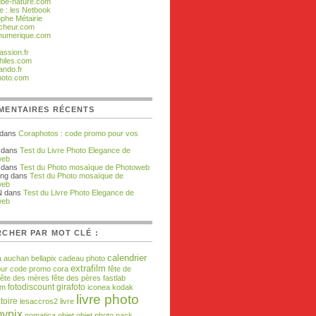
ube-nature.com
e : les Netbook
ophe Métairie
cheur.com
numerique.com
assion.fr
hiles.com
ando.fr
hoto.com
MENTAIRES RÉCENTS
dans
Coraphotos : code promo pour vos
dans
Test du Livre Photo Elegance de
web
dans
Test du Photo mosaïque de Photoweb
ing dans
Test du Photo mosaïque de
web
N dans
Test du Livre Photo Elegance de
web
CHER PAR MOT CLÉ :
calendrier
a
auchan
bellapix
cadeau photo
extrafilm
our
code promo
cora
fête de
fête des mères
fête des pères
fastlab
fotodiscount
girafoto
om
iconea
kodak
livre photo
toire
lesaccros2
livre
ypix
nomatica
objet
objet photo
pack