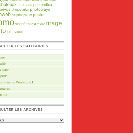
photobox
photocite
photoreflex
photoways
service
photostation
toweb
poster
pixiphot
pixum
omo
tirage
snapfish
test
textile
to
toile
voeux
SULTER LES CATÉGORIES
 une
alité
 plans
 parle
 promos du Week-End !
enaires
m sur…
ULTER LES ARCHIVES