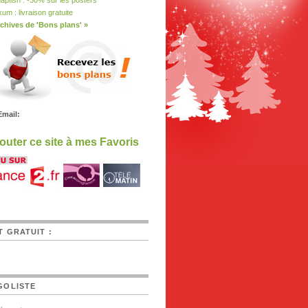
apfish : -30% sur les posters
xum : livraison gratuite
chives de 'Bons plans' »
Email:
outer ce site à mes Favoris
T GRATUIT :
GOLISTE