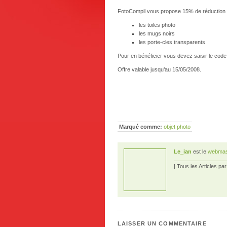
FotoCompil vous propose 15% de réduction 
les toiles photo
les mugs noirs
les porte-cles transparents
Pour en bénéficier vous devez saisir le c
Offre valable jusqu’au 15/05/2008.
Marqué comme:
objet photo
Le_ian
est le
webmas
| Tous les Articles pa
LAISSER UN COMMENTAIRE