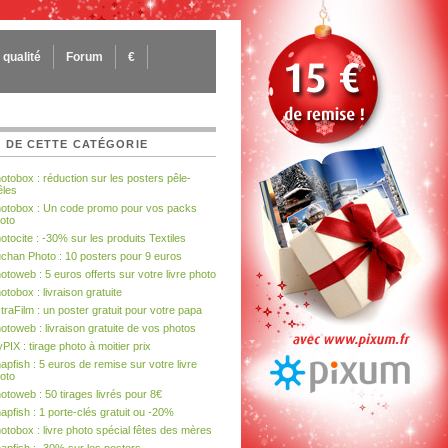
qualité
Forum
€
 DE CETTE CATÉGORIE
otobox : réduction sur les posters pêle-
les
otobox : Un code promo pour vos packs
oto
otocite : -30% sur les produits Textiles
chan Photo : 10 posters pour 9 euros
otoweb : 5 euros offerts sur votre livre photo
otobox : livraison gratuite
traFilm : un poster gratuit pour votre papa
otoweb : livraison gratuite de vos photos
PIX : tirage photo à moitier prix
apfish : 5 euros de remise sur votre livre
oto
otoweb : 50 tirages livrés pour 8€
apfish : 1 porte-clés gratuit ou -20%
otobox : livre photo spécial fêtes des mères