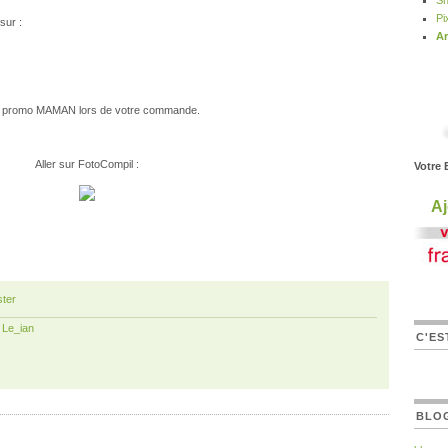
Sn
Pi
sur :
Ar
ode promo MAMAN lors de votre commande.
Aller sur FotoCompil :
Votre 
Aj
ter
r
Le_ian
C'ES
BLO