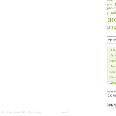
photo
photo
pho
pr
pho
CON
A la
Actu
Bons
J'en
Les
Part
Zoo
CONS
 (RSS)
|
Commentaires (RSS)
|
Thème
Mimbo
| Traduction française
(niss.fr)