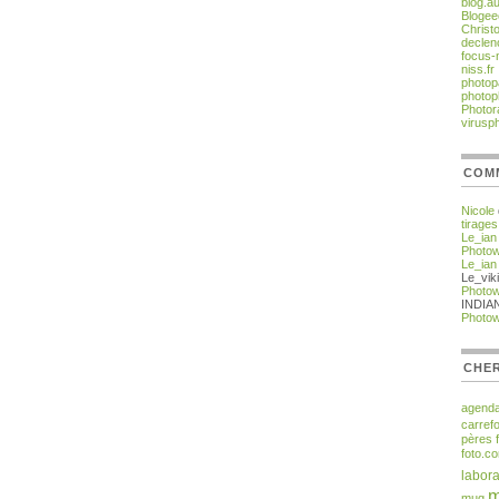
blog.a
Blogee
Christ
declen
focus-
niss.fr
photop
photop
Photor
virusp
COM
Nicole
tirages
Le_ian
Photo
Le_ian
Le_vik
Photo
INDIA
Photo
CHER
agend
carref
pères
foto.c
labora
m
mug