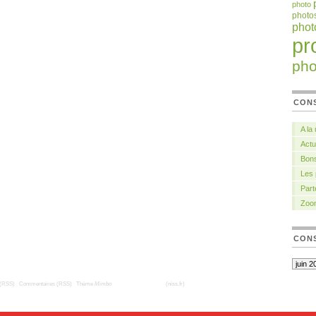
photo
photo
pho
pr
pho
CON
A la
Actu
Bons
Les
Part
Zoo
CONS
 (RSS)
|
Commentaires (RSS)
|
Thème
Mimbo
| Traduction française
(niss.fr)