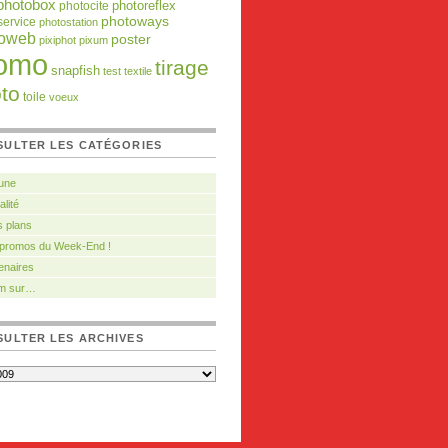
photobox
photocite
photoreflex
photoways
service
photostation
toweb
poster
pixiphot
pixum
omo
tirage
snapfish
test
textile
to
toile
voeux
SULTER LES CATÉGORIES
 une
alité
 plans
 promos du Week-End !
enaires
m sur…
ULTER LES ARCHIVES