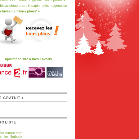
otoservice : livraison gratuite sur 3 produits
bleau-photo.com : le papier peint magnétique
chives de 'Bons plans' »
Ajouter ce site à mes Favoris
T GRATUIT :
GOLISTE
ube-nature.com
e : les Netbook