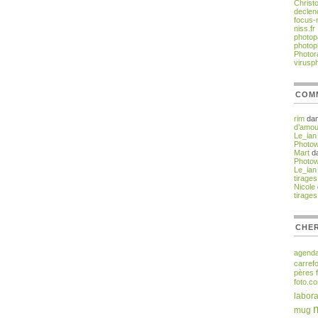
Christ
declen
focus-
niss.fr
photop
photop
Photor
virusp
COM
rim
da
d’amou
Le_ian
Photo
Mart
d
Photo
Le_ian
tirages
Nicole
tirages
CHER
agend
carref
pères
foto.c
labora
mug