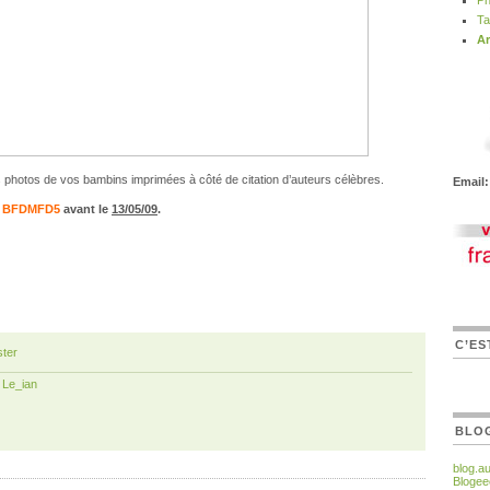
Ph
Ta
Ar
s photos de vos bambins imprimées à côté de citation d’auteurs célèbres.
Email:
o BFDMFD5
avant le
13/05/09
.
C’ES
ter
r
Le_ian
BLO
blog.a
Blogee