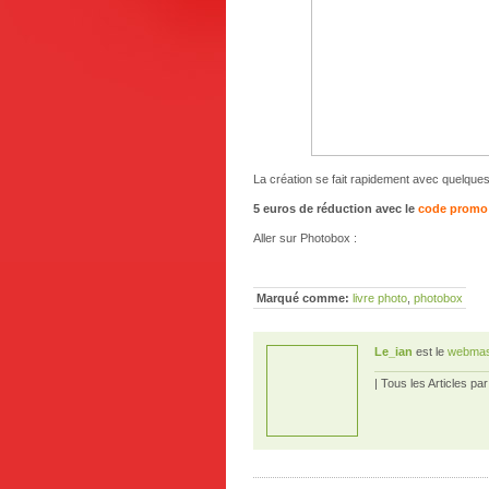
La création se fait rapidement avec quelque
5 euros de réduction avec le
code prom
Aller sur Photobox :
Marqué comme:
livre photo
,
photobox
Le_ian
est le
webmas
| Tous les Articles pa