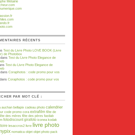
ophe Métairie
cheur.com
numerique.com
assion.fr
hiles.com
ando.fr
hoto.com
MENTAIRES RÉCENTS
ns
Test du Livre Photo LOVE BOOK (Livre
r) de Photobox
dans
Test du Livre Photo Elegance de
web
ans
Test du Livre Photo Elegance de
web
dans
Coraphotos : code promo pour vos
dans
Coraphotos : code promo pour vos
CHER PAR MOT CLÉ :
calendrier
a
auchan
bellapix
cadeau photo
extrafilm
our
code promo
cora
fête de
fête des mères
fête des pères
fastlab
fotodiscount
girafoto
om
iconea
kodak
livre photo
toire
lesaccros2
livre
mypix
nomatica
objet
objet photo
pack