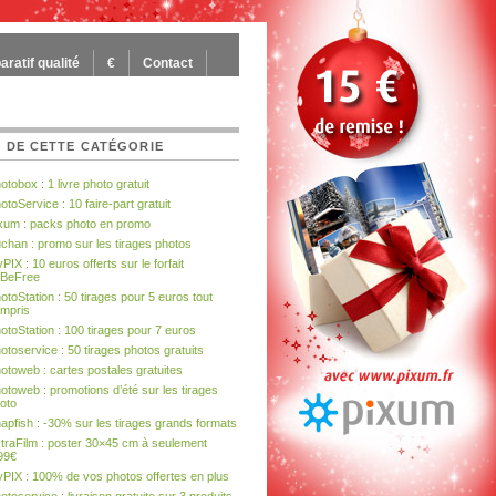
ratif qualité
€
Contact
 DE CETTE CATÉGORIE
otobox : 1 livre photo gratuit
otoService : 10 faire-part gratuit
xum : packs photo en promo
chan : promo sur les tirages photos
PIX : 10 euros offerts sur le forfait
BeFree
otoStation : 50 tirages pour 5 euros tout
mpris
otoStation : 100 tirages pour 7 euros
otoservice : 50 tirages photos gratuits
otoweb : cartes postales gratuites
otoweb : promotions d’été sur les tirages
oto
apfish : -30% sur les tirages grands formats
traFilm : poster 30×45 cm à seulement
99€
PIX : 100% de vos photos offertes en plus