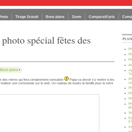
Photo
Tirage Gratuit
Bons plans
Zoom
Comparatif prix
Compa
 photo spécial fêtes des
PLUS
Ph
Ph
Pi
Au
Bons plans
•
my
To
Ph
es des mères qui fera certainement sensation
Papa va devoir s’y mettre si les
co
 réaliser une commande sur le web. Un cadeau de toutes la famille pour la mère
Ph
Ph
Ph
Ph
ph
Sn
Ex
0.
my