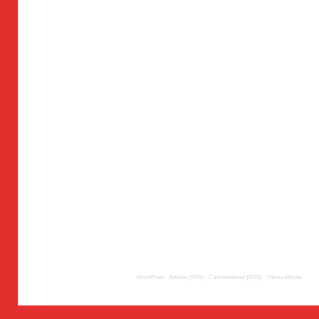
© 2008
TousLesLabos.com
| Propulsé par
WordPress
|
Articles (RSS)
|
Commentaires (RSS)
|
Thème
Mimbo
| Trad