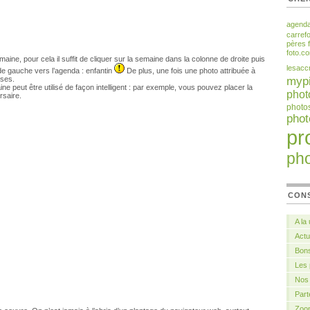
agend
carref
pères
foto.c
ine, pour cela il suffit de cliquer sur la semaine dans la colonne de droite puis
lesacc
 de gauche vers l’agenda : enfantin
De plus, une fois une photo attribuée à
ises.
myp
ne peut être utilisé de façon intelligent : par exemple, vous pouvez placer la
phot
rsaire.
photo
pho
pr
ph
CON
A la
Actu
Bons
Les
Nos 
Part
Zoo