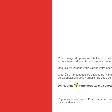
Créer un agenda photo sur Photobox est à la f
le composant. Mais cela peut être une bonn
Une fois fini, lorsque vous validez votre ag
C’est à ce moment que les équipes de Photob
aurez choisi lors de la validation de votre 
Dring, dring
Votre notre agenda photo 
L’agenda est livré par La Poste dans une en
a été de 4 jours.