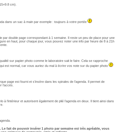
15×9.8 cm).
nda dans un sac à main par exemple : toujours à votre portée
le par double page correspondant à 1 semaine. Il reste un peu de place pour une
gure en haut, pour chaque jour, vous pouvez noter une info par heure de 8 à 21h
sente.
e qualité sur papier photo comme le laboratoire sait le faire. Cela se rapproche
 qui est normal, car vous auriez du mal à écrire vos note sur du papier photo
arque page est fourni et s’insère dans les spirales de l’agenda. Il permet de
r l’accès.
o à l’intérieur et autorisent également de plié l’agenda en deux. Il tient ainsi dans
re.
’agenda.
. Le fait de pouvoir insérer 1 photo par semaine est très agréable, vous