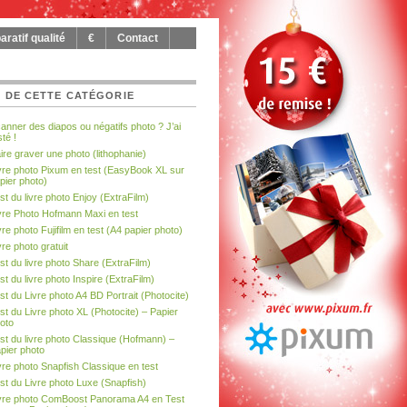
ratif qualité
€
Contact
 DE CETTE CATÉGORIE
anner des diapos ou négatifs photo ? J’ai
sté !
ire graver une photo (lithophanie)
vre photo Pixum en test (EasyBook XL sur
pier photo)
st du livre photo Enjoy (ExtraFilm)
vre Photo Hofmann Maxi en test
vre photo Fujifilm en test (A4 papier photo)
vre photo gratuit
st du livre photo Share (ExtraFilm)
st du livre photo Inspire (ExtraFilm)
st du Livre photo A4 BD Portrait (Photocite)
st du Livre photo XL (Photocite) – Papier
oto
st du livre photo Classique (Hofmann) –
pier photo
vre photo Snapfish Classique en test
st du Livre photo Luxe (Snapfish)
vre photo ComBoost Panorama A4 en Test