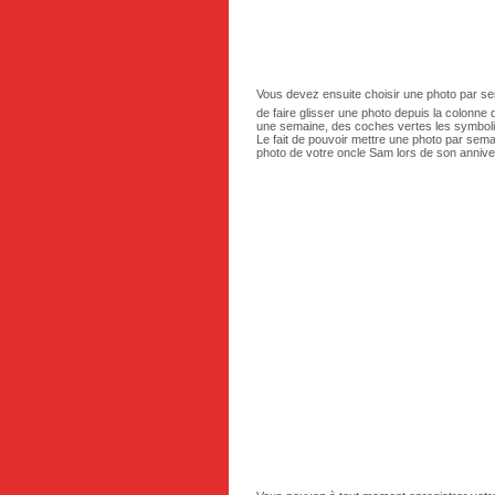
Vous devez ensuite choisir une photo par sema
de faire glisser une photo depuis la colonne
une semaine, des coches vertes les symbol
Le fait de pouvoir mettre une photo par semai
photo de votre oncle Sam lors de son annive