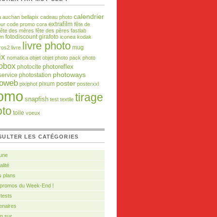
calendrier
a
auchan
bellapix
cadeau photo
extrafilm
our
code promo
cora
fête de
fête des mères
fête des pères
fastlab
fotodiscount
girafoto
om
iconea
kodak
livre photo
mug
ros2
livre
ix
nomatica
objet
objet photo
pack photo
obox
photocite
photoreflex
photoways
service
photostation
toweb
poster
pixum
pixiphot
posterxxl
omo
tirage
snapfish
test
textile
oto
toile
voeux
SULTER LES CATÉGORIES
 une
alité
 plans
 promos du Week-End !
tests
enaires
m sur…