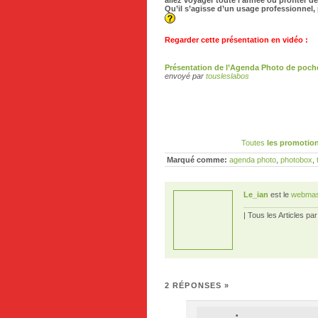
allez voyager toute l’année ou profiter 
Qu’il s’agisse d’un usage professionnel, 
Regarder cette présentation en vidéo :
Présentation de l’Agenda Photo de poc
envoyé par
tousleslabos
Toutes
les promotion
Marqué comme:
agenda photo
,
photobox
,
Le_ian
est le
webmas
| Tous les Articles pa
2 RÉPONSES
»