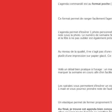
L’agenda commandé est au
format poche
(
Ce format permet de ranger facilement l’age
L’agenda permet d’insérer 1 photo personnel
note sous la photo. Le numéro de semaine fi
et la fête à ne pas oublier est également pré
Au niveau de la qualité, il ne s’agit pas d’un
plutôt d’une impression sur papier glacé. Ce
Voilà un détail bien pratique à l’usage : un m
marquer la semaine en cours afin d’en facilite
Les spirales vous permettent d’insérer un styl
1 main et vous pourrez prendre note de l’aut
Un elastique permet de fermer proprement l
Au final, je trouve cet agenda bien conçu