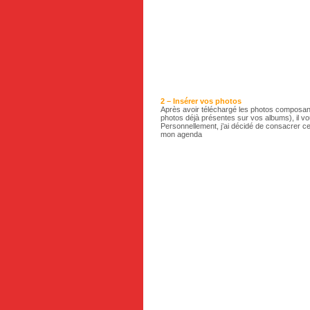
2 – Insérer vos photos
Après avoir téléchargé les photos composant
photos déjà présentes sur vos albums), il vou
Personnellement, j’ai décidé de consacrer cet
mon agenda