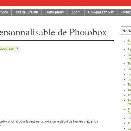
Photo
Tirage Gratuit
Bons plans
Zoom
Comparatif prix
Compa
ersonnalisable de Photobox
PLUS
Sc
te
Zoom sur...
•
Fa
Li
pa
Te
Li
Li
Li
Te
Te
Te
Te
ph
Te
Pa
Li
le original pour la rentrée scolaire ou le début de l’année : l’
agenda
Te
s
.
Li