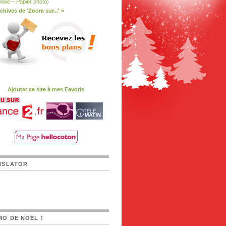
ewe – Papier photo)
chives de 'Zoom sur...' »
Ajouter ce site à mes Favoris
NSLATOR
O DE NOËL !