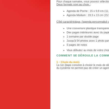
Pour chaque semaine, vous pouvez sélection
Deux formats sont au choix :
Agenda de Poche : 15 x 9.8 cm (11
Agenda Medium : 19.3 x 13 cm (15.
Côté caractéristique, l’agenda personnalisé c
Une couverture plastique transparen
Des pages intérieures avec du papi
1 semaine par double page
Jusqu’à 54 photos avec 1 photo par
5 pages de notes
Vous débutez au mois de votre cho
COMMENT SE DÉROULE LA COM
1 – Choix du mois
La 1er étape consiste à choisir le mois de d
du système ne permet pas de créer un agend