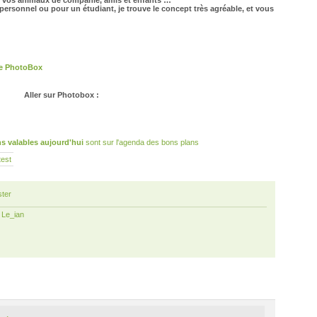
de vos animaux de companie, amis et enfants …
personnel ou pour un étudiant, je trouve le concept très agréable, et vous
he PhotoBox
Aller sur Photobox :
s valables aujourd'hui
sont sur l'agenda des bons plans
test
ter
r
Le_ian