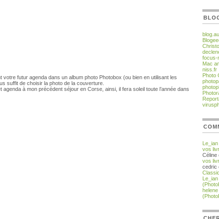
BLO
blog.a
Blogee
Christ
declen
focus-
Mac an
niss.fr
Photo
 votre futur agenda dans un album photo Photobox (ou bien en utilisant les
photop
s suffit de choisir la photo de la couverture.
photop
 agenda à mon précédent séjour en Corse, ainsi, il fera soleil toute l’année dans
Photor
Report
virusp
COM
Le_ian
vos liv
Céline
vos liv
cedric
Classi
Le_ian
(Photo
helene
(Photo
CHER