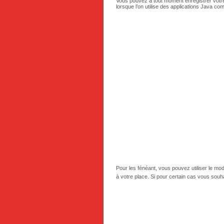
Vous pouvez à tout moment enregistrer votre 
lorsque l’on utilise des applications Java c
Pour les fénéant, vous pouvez utiliser le m
à votre place. Si pour certain cas vous so