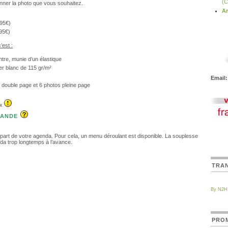
(C
ner la photo que vous souhaitez.
Ar
.95€)
95€)
’est :
tre, munie d’un élastique
er blanc de 115 gr/m²
Email:
 double page et 6 photos pleine page
ix
MANDE
épart de votre agenda. Pour cela, un menu déroulant est disponible. La souplesse
a trop longtemps à l’avance.
TRA
By N2H
PROM