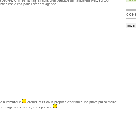
oeuvre. On n’est jamais à l’abris d’un plantage du navigateur web, surtout
omme c’est le cas pour créer cet agenda.
CONS
ode automatique
cliquez et ils vous propose d’attribuer une photo par semaine
uhaitez agir vous même, vous pouvez