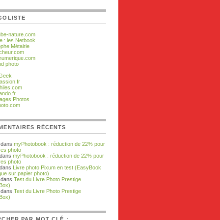
GOLISTE
ube-nature.com
e : les Netbook
ophe Métairie
cheur.com
numerique.com
d photo
 Geek
assion.fr
hiles.com
ando.fr
ages Photos
hoto.com
MENTAIRES RÉCENTS
dans
myPhotobook : réduction de 22% pour
res photo
 dans
myPhotobook : réduction de 22% pour
res photo
 dans
Livre photo Pixum en test (EasyBook
que sur papier photo)
dans
Test du Livre Photo Prestige
Box)
dans
Test du Livre Photo Prestige
Box)
CHER PAR MOT CLÉ :