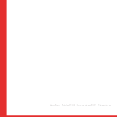
© 2009
TousLesLabos.com
| Propulsé par
WordPress
|
Articles (RSS)
|
Commentaires (RSS)
|
Thème
Mimbo
| Trad