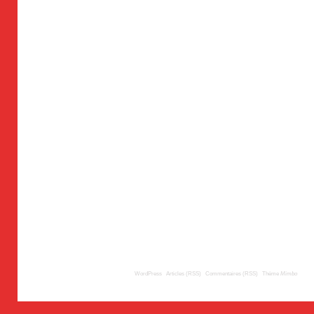
© 2009
TousLesLabos.com
| Propulsé par
WordPress
|
Articles (RSS)
|
Commentaires (RSS)
|
Thème
Mimbo
| Trad