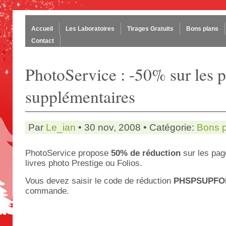
Accueil
Les Laboratoires
Tirages Gratuits
Bons plans
Contact
PhotoService : -50% sur les 
supplémentaires
Par
Le_ian
• 30 nov, 2008 • Catégorie:
Bons 
PhotoService propose
50% de réduction
sur les pag
livres photo Prestige ou Folios.
Vous devez saisir le code de réduction
PHSPSUPFO
commande.