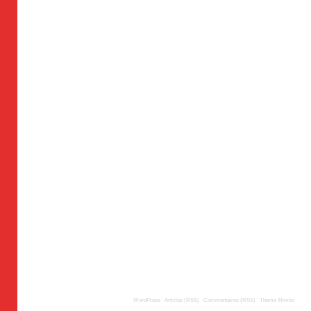
© 2009
TousLesLabos.com
| Propulsé par
WordPress
|
Articles (RSS)
|
Commentaires (RSS)
|
Thème
Mimbo
| Trad