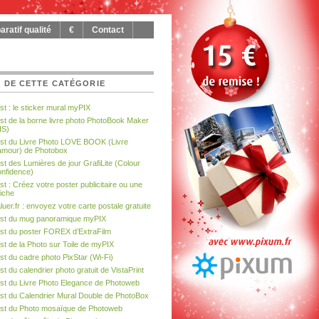
ratif qualité
€
Contact
 DE CETTE CATÉGORIE
st : le sticker mural myPIX
st de la borne livre photo PhotoBook Maker
IS)
st du Livre Photo LOVE BOOK (Livre
amour) de Photobox
st des Lumières de jour GrafiLite (Colour
nfidence)
st : Créez votre poster publicitaire ou une
fiche
luer.fr : envoyez votre carte postale gratuite
st du mug panoramique myPIX
st du poster FOREX d’ExtraFilm
st de la Photo sur Toile de myPIX
st du cadre photo PixStar (Wi-Fi)
st du calendrier photo gratuit de VistaPrint
st du Livre Photo Elegance de Photoweb
st du Calendrier Mural Double de PhotoBox
st du Photo mosaïque de Photoweb