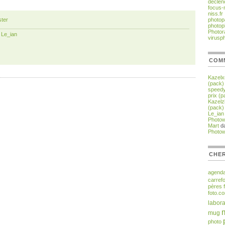
declen
focus-
niss.fr
ter
photop
photop
Photor
r
Le_ian
virusp
COM
Kazelx
(pack)
speedy
prix (p
Kazel
(pack)
Le_ian
Photo
Mart
d
Photo
CHER
agend
carref
pères
foto.c
labora
mug
photo