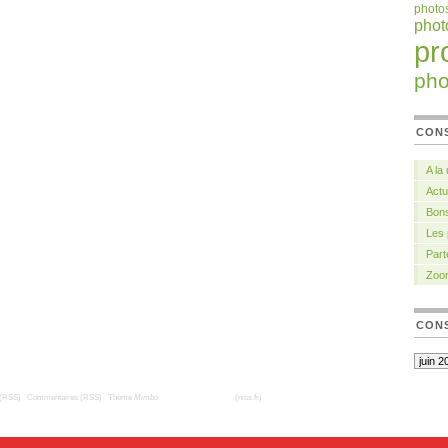
photo
pho
pr
pho
CON
A la
Actu
Bons
Les
Part
Zoo
CONS
it
 (RSS)
|
Commentaires (RSS)
|
Thème
Mimbo
| Traduction française
(niss.fr)