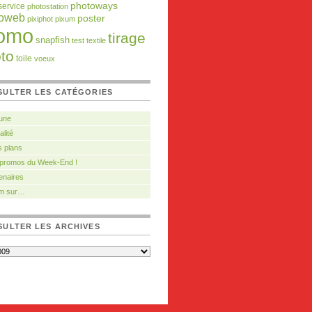
photoways
service
photostation
toweb
poster
pixiphot
pixum
omo
tirage
snapfish
test
textile
to
toile
voeux
SULTER LES CATÉGORIES
 une
alité
 plans
 promos du Week-End !
enaires
m sur…
ULTER LES ARCHIVES