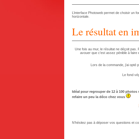
L’interface Photoweb permet de choisir un fond
horizontale.
Le résultat en i
Une fois au mur, le résultat ne déçoit pas.
avouer que c’est assez pénible à faire
Lors de la commande, j’ai opté 
Le fond vég
Idéal pour regrouper de 12 à 100 photos
refaire un peu la déco chez vous
N’hésitez pas à déposer vos questions et 