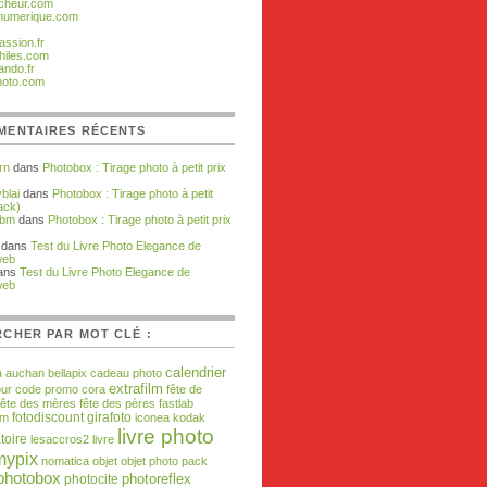
cheur.com
numerique.com
assion.fr
hiles.com
ando.fr
hoto.com
MENTAIRES RÉCENTS
rn
dans
Photobox : Tirage photo à petit prix
blai
dans
Photobox : Tirage photo à petit
ack)
zbm
dans
Photobox : Tirage photo à petit prix
dans
Test du Livre Photo Elegance de
web
ans
Test du Livre Photo Elegance de
web
CHER PAR MOT CLÉ :
calendrier
a
auchan
bellapix
cadeau photo
extrafilm
our
code promo
cora
fête de
fête des mères
fête des pères
fastlab
fotodiscount
girafoto
om
iconea
kodak
livre photo
toire
lesaccros2
livre
mypix
nomatica
objet
objet photo
pack
photobox
photocite
photoreflex