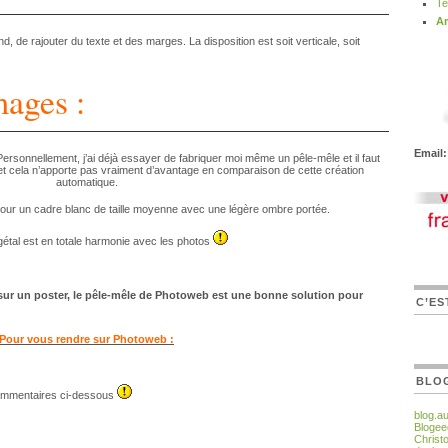
Te
Ar
, de rajouter du texte et des marges. La disposition est soit verticale, soit
mages :
Email:
 Personnellement, j’ai déjà essayer de fabriquer moi même un pêle-mêle et il faut
 et cela n’apporte pas vraiment d’avantage en comparaison de cette création
automatique.
pour un cadre blanc de taille moyenne avec une légère ombre portée.
étal est en totale harmonie avec les photos
 sur un poster, le pêle-mêle de Photoweb est une bonne solution pour
C’ES
Pour vous rendre sur Photoweb :
BLO
commentaires ci-dessous
blog.a
Blogee
Christ