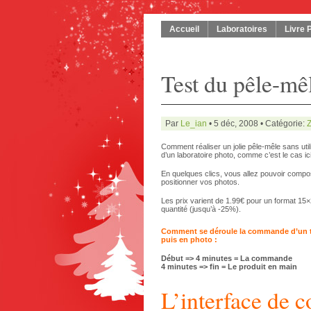
Accueil
Laboratoires
Livre 
Test du pêle-mê
Par
Le_ian
• 5 déc, 2008 • Catégorie:
Z
Comment réaliser un jolie pêle-mêle sans util
d’un laboratoire photo, comme c’est le cas i
En quelques clics, vous allez pouvoir comp
positionner vos photos.
Les prix varient de 1.99€ pour un format 15×
quantité (jusqu’à -25%).
Comment se déroule la commande d’un t
puis en photo :
Début => 4 minutes = La commande
4 minutes => fin = Le produit en main
L’interface de 