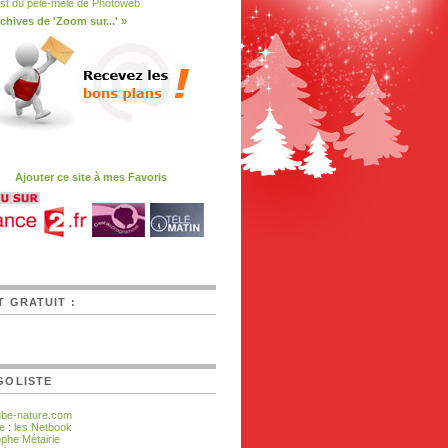
st du pêle-mêle de Photoweb
chives de 'Zoom sur...' »
Ajouter ce site à mes Favoris
T GRATUIT :
GOLISTE
ube-nature.com
e : les Netbook
ophe Métairie