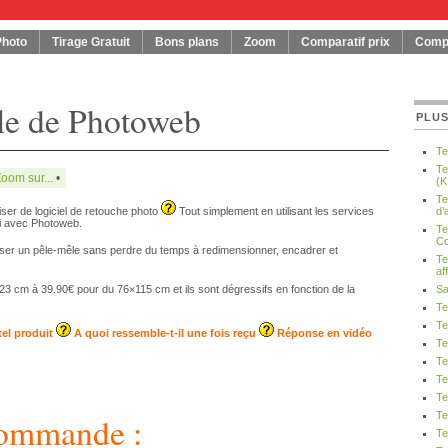
Photo
Tirage Gratuit
Bons plans
Zoom
Comparatif prix
Compa
le de Photoweb
PLUS
Te
Te
oom sur...
•
(K
Te
iser de logiciel de retouche photo
Tout simplement en utilisant les services
d’
ci avec Photoweb.
Te
Co
oser un pêle-mêle sans perdre du temps à redimensionner, encadrer et
Te
af
23 cm à 39.90€ pour du 76×115 cm et ils sont dégressifs en fonction de la
Sa
Te
Te
el produit
A quoi ressemble-t-il une fois reçu
Réponse en vidéo
Te
Te
Te
Te
Te
commande :
Te