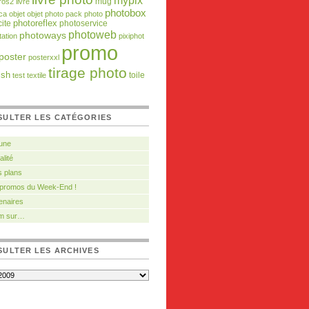
mypix
mug
ros2
livre
photobox
ca
objet
objet photo
pack photo
ite
photoreflex
photoservice
photoweb
photoways
tation
pixiphot
promo
poster
posterxxl
tirage photo
ish
toile
test
textile
SULTER LES CATÉGORIES
 une
alité
 plans
 promos du Week-End !
enaires
m sur…
ULTER LES ARCHIVES