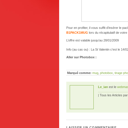
Pour en profiter, il vous suffit d’insérer le p
B1PACK1MUG
lors du récapitulatif de vo
L’offre est valable jusqu’au 28/01/2009
Info (au cas ou) : La St Valentin c’est le 14/
Aller sur Photobox :
Marqué comme:
mug
,
photobox
,
tirage ph
Le_ian
est le
webmas
| Tous les Articles pa
LAISSER UN COMMENTAIRE