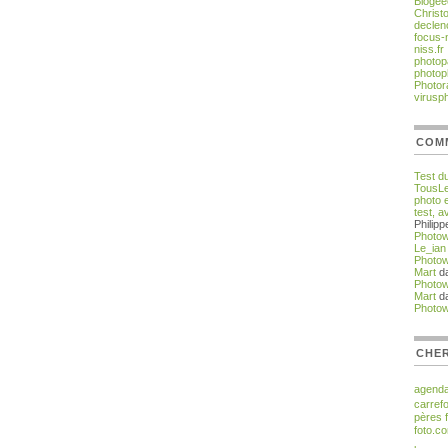
Blogee
Christ
declen
focus-
niss.fr
photop
photop
Photor
virusp
COM
Test du
TousLe
photo e
test, a
Philip
Photo
Le_ian
Photo
Mart
d
Photo
Mart
d
Photo
CHER
agend
carref
pères
foto.c