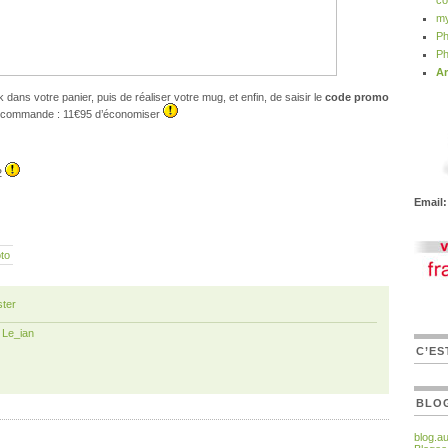
co
my
Ph
Ph
Ar
ack dans votre panier, puis de réaliser votre mug, et enfin, de saisir le
code promo
tre commande : 11€95 d’économiser
02
Email:
oto
ter
r
Le_ian
C’ES
BLO
blog.a