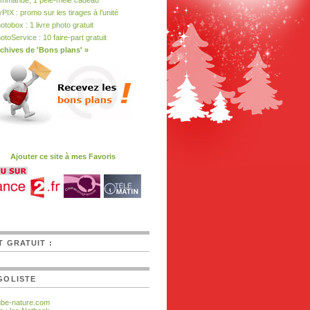
mmande, 1 pêle-mêle cadeau
PIX : promo sur les tirages à l’unité
otobox : 1 livre photo gratuit
otoService : 10 faire-part gratuit
chives de 'Bons plans' »
Ajouter ce site à mes Favoris
T GRATUIT :
GOLISTE
ube-nature.com