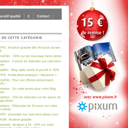
ratif qualité
€
Contact
 DE CETTE CATÉGORIE
PIX : livraison gratuite dès 40 euros durant
h
traFilm : -50% sur les nouveaux livres photo
otobox : 5 euros de réduction sur votre livre
oto
apfish : Mug, tapis souris et puzzle à -50%
PIX : forfait photo prépayé « Vacances »
traFilm : Pour son 25ème anniversaire,
5% !
otobox : Un code promo pour votre Mug
oto
otobox : 15% de réduction sur les packs de
rage photo
otobox : Réduction de 10 euros sur votre
vre photo
PIX : promotion sur votre livre photo Luxe
XUM : livraison gratuite
otoweb : livraison à 1€, -10% sur votre