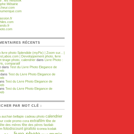
e : les Netbook
ophe Métairie
cheur.com
numerique.com
assion.fr
hiles.com
ando.fr
hoto.com
MENTAIRES RÉCENTS
 livre photo Splendide (myPix) | Zoom sur... |
sLabos.com | Developpement photo, livre
t tirage photo, calendrier
dans
Livre Photo :
vis, comparatif
pe dans
Test du Livre Photo Elegance de
web
dans
Test du Livre Photo Elegance de
web
ans
Test du Livre Photo Elegance de
web
ans
Test du Livre Photo Elegance de
web
CHER PAR MOT CLÉ :
calendrier
a
auchan
bellapix
cadeau photo
extrafilm
our
code promo
cora
fête de
fête des mères
fête des pères
fastlab
fotodiscount
girafoto
om
iconea
kodak
livre photo