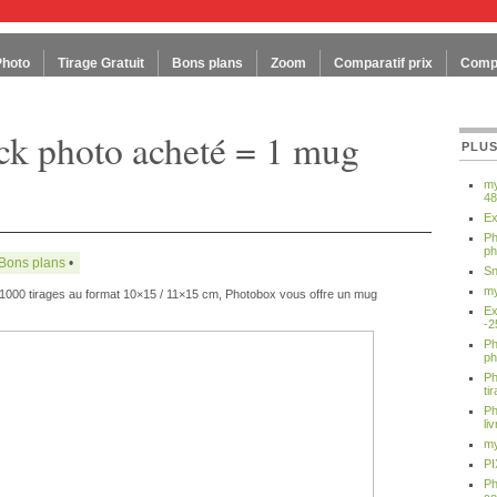
Photo
Tirage Gratuit
Bons plans
Zoom
Comparatif prix
Compa
ck photo acheté = 1 mug
PLUS
my
48
Ex
Ph
ph
Bons plans
•
Sn
my
 1000 tirages au format 10×15 / 11×15 cm, Photobox vous offre un mug
Ex
-2
Ph
ph
Ph
ti
Ph
li
my
PI
Ph