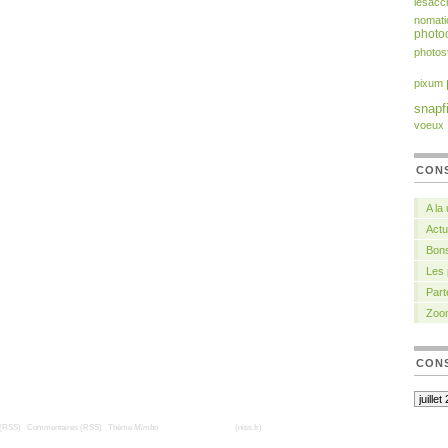
lesacc
nomati
photoc
photos
pixum
snapf
voeux
CON
A la
Actu
Bons
Les
Part
Zoo
CONS
 (RSS)
|
Commentaires (RSS)
|
Thème
Mimbo
| Traduction française
(niss.fr)