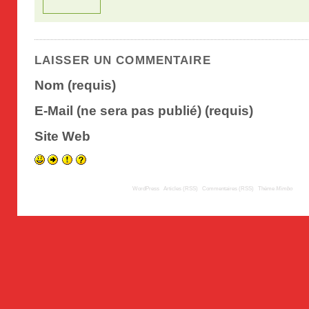
LAISSER UN COMMENTAIRE
Nom (requis)
E-Mail (ne sera pas publié) (requis)
Site Web
© 2009
TousLesLabos.com
| Propulsé par
WordPress
|
Articles (RSS)
|
Commentaires (RSS)
|
Thème
Mimbo
| Trad