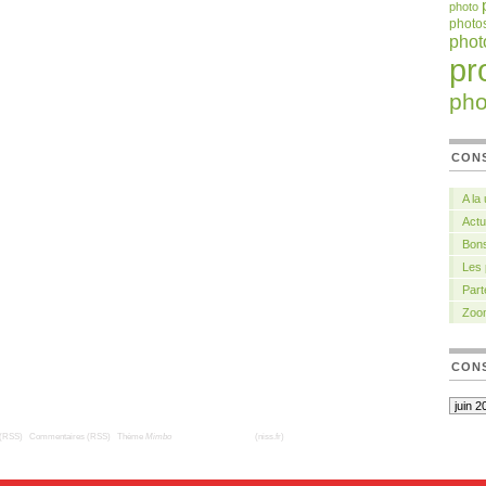
photo
photo
pho
pr
pho
CON
A la
Actu
Bons
Les
Part
Zoo
CONS
 (RSS)
|
Commentaires (RSS)
|
Thème
Mimbo
| Traduction française
(niss.fr)