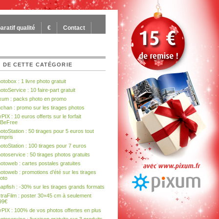
ratif qualité
€
Contact
 DE CETTE CATÉGORIE
otobox : 1 livre photo gratuit
otoService : 10 faire-part gratuit
xum : packs photo en promo
chan : promo sur les tirages photos
PIX : 10 euros offerts sur le forfait
BeFree
otoStation : 50 tirages pour 5 euros tout
mpris
otoStation : 100 tirages pour 7 euros
otoservice : 50 tirages photos gratuits
otoweb : cartes postales gratuites
otoweb : promotions d’été sur les tirages
oto
apfish : -30% sur les tirages grands formats
traFilm : poster 30×45 cm à seulement
99€
PIX : 100% de vos photos offertes en plus