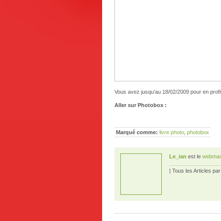
Vous avez jusqu’au 18/02/2009 pour en profit
Aller sur Photobox :
Marqué comme:
livre photo
,
photobox
Le_ian
est le
webmas
| Tous les Articles pa