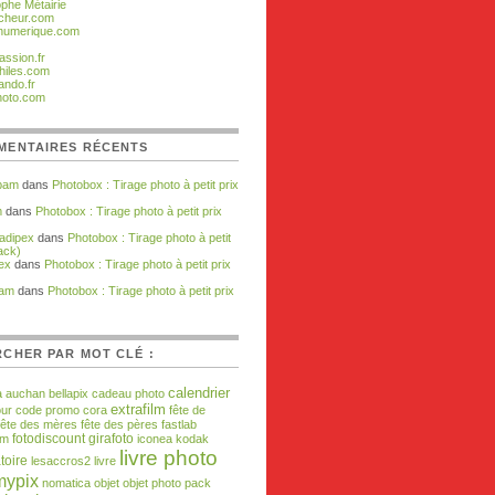
ophe Métairie
cheur.com
numerique.com
assion.fr
hiles.com
ando.fr
hoto.com
MENTAIRES RÉCENTS
pam
dans
Photobox : Tirage photo à petit prix
m
dans
Photobox : Tirage photo à petit prix
adipex
dans
Photobox : Tirage photo à petit
ack)
ex
dans
Photobox : Tirage photo à petit prix
pam
dans
Photobox : Tirage photo à petit prix
CHER PAR MOT CLÉ :
calendrier
a
auchan
bellapix
cadeau photo
extrafilm
our
code promo
cora
fête de
fête des mères
fête des pères
fastlab
fotodiscount
girafoto
om
iconea
kodak
livre photo
toire
lesaccros2
livre
mypix
nomatica
objet
objet photo
pack