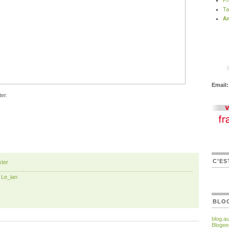
Ph
Ta
Ar
Email:
er.
C’ES
ter
r
Le_ian
BLO
blog.a
Blogee