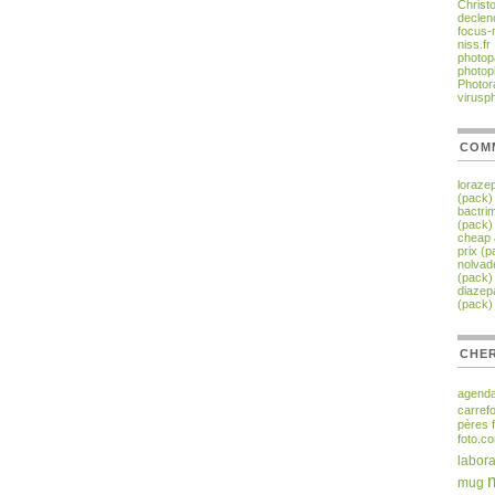
Christ
declen
focus-
niss.fr
photop
photop
Photor
virusp
COM
loraze
(pack)
bactri
(pack)
cheap 
prix (p
nolvad
(pack)
diaze
(pack)
CHER
agend
carref
pères
foto.c
labora
mug