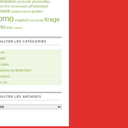
photobox
photocite
photoreflex
photoways
service
photostation
toweb
poster
pixiphot
pixum
omo
tirage
snapfish
test
textile
to
toile
voeux
SULTER LES CATÉGORIES
 une
alité
 plans
 promos du Week-End !
enaires
m sur…
ULTER LES ARCHIVES