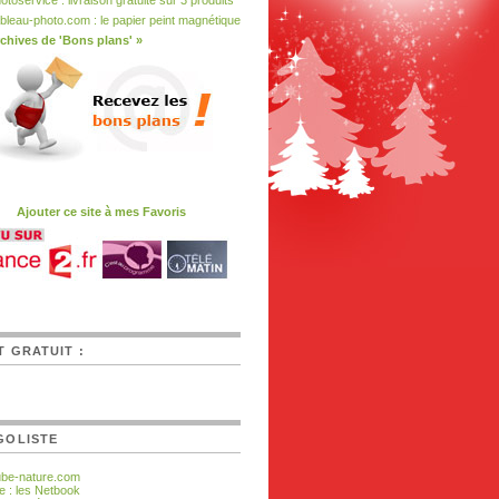
otoservice : livraison gratuite sur 3 produits
bleau-photo.com : le papier peint magnétique
chives de 'Bons plans' »
Ajouter ce site à mes Favoris
T GRATUIT :
GOLISTE
ube-nature.com
e : les Netbook