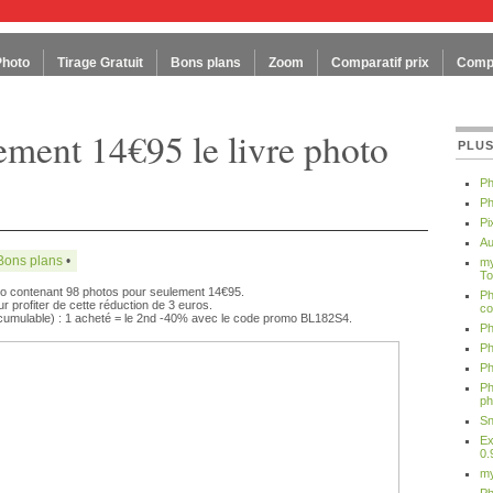
Photo
Tirage Gratuit
Bons plans
Zoom
Comparatif prix
Compa
ement 14€95 le livre photo
PLUS
Ph
Ph
Pi
Au
Bons plans
•
my
To
to contenant 98 photos pour seulement 14€95.
Ph
 profiter de cette réduction de 3 euros.
co
cumulable) : 1 acheté = le 2nd -40% avec le code promo BL182S4.
Ph
Ph
Ph
Ph
ph
Sn
Ex
0.
my