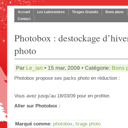
Accueil
Les Laboratoires
Tirages Gratuits
Bons plans
Contact
Photobox : destockage d’hiver
photo
Par
Le_ian
• 15 mar, 2009 • Catégorie:
Bons 
Photobox propose ses packs photo en réduction :
Vous avez jusqu’au 18/03/09 pour en profiter.
Aller sur Photobox :
Marqué comme:
photobox
,
tirage photo