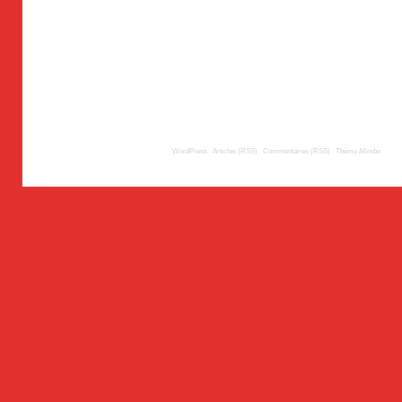
© 2009
TousLesLabos.com
| Propulsé par
WordPress
|
Articles (RSS)
|
Commentaires (RSS)
|
Thème
Mimbo
| Trad