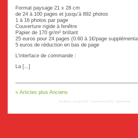
Format paysage 21 x 28 cm
de 24 à 100 pages et jusqu’à 892 photos
1 à 16 photos par page
Couverture rigide à fenêtre
Papier de 170 gr/m² brillant
25 euros pour 24 pages (0.60 à 1€/page supplémenta
5 euros de réduction en bas de page
L’interface de commande :
La [...]
« Articles plus Anciens
© 2009
TousLesLabos.com
| Propulsé par
WordPress
|
Articles (RSS)
|
Commentaires (RSS)
|
Thème
Mimbo
| Trad