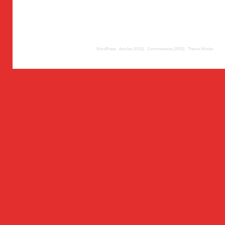
© 2009
TousLesLabos.com
| Propulsé par
WordPress
|
Articles (RSS)
|
Commentaires (RSS)
|
Thème
Mimbo
| Trad