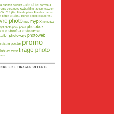
calendrier
da
auchan
bellapix
carrefour
extrafilm
promo
cora
deco
fastlab
foto.com
scount
fujifilm
fête de pères
fête des mères
girafoto
es pères
iconea
kodak
lesaccros2
ivre photo
mypix
mug
nomatica
photobox
bjet photo
pack photo
ite
photoreflex
photoservice
photoweb
photoways
tation
promo
poster
pixum
t
tirage photo
ish
test
textile
oeux
NDRIER + TIRAGES OFFERTS