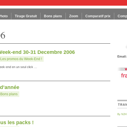
Photo
Tirage Gratuit
Bons plans
Zoom
Comparatif prix
Compa
06
Week-end 30-31 Decembre 2006
Email:
:
Les promos du Week-End !
week-end en un seul click …
 d’année
:
Bons plans
TRA
By N2H
us les packs !