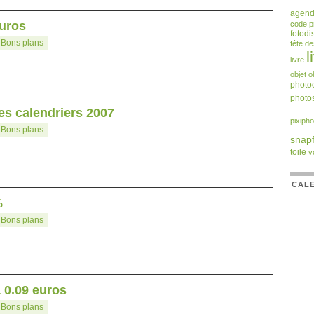
agen
euros
code 
fotodi
:
Bons plans
fête d
l
livre
objet
o
photoc
photos
es calendriers 2007
pixipho
:
Bons plans
snapf
toile
v
CALE
%
:
Bons plans
à 0.09 euros
:
Bons plans