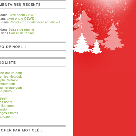
MENTAIRES RÉCENTS
dans
Livre photo CEWE
dans
Livre photo CEWE
e dans
PhotoBox : 1 calendrier acheté = 1
dans
Baisse de régime
 dans
Baisse de régime
O DE NOËL !
GOLISTE
ube-nature.com
e : les Netbook
ophe Métairie
cheur.com
numerique.com
d photo
 Geek
assion.fr
hiles.com
ando.fr
ages Photos
hoto.com
CHER PAR MOT CLÉ :