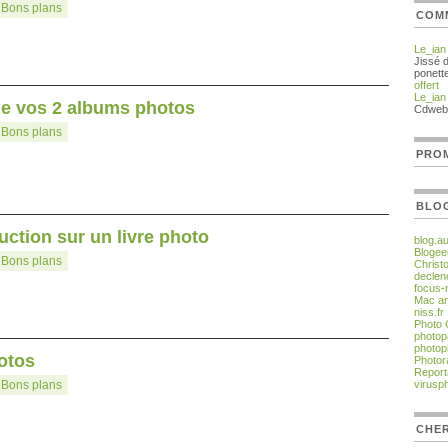
:
Bons plans
COM
Le_ian
Jissé 
ponett
offert
Le_ian
 de vos 2 albums photos
Cdweb
:
Bons plans
PROM
BLO
uction sur un livre photo
blog.a
Blogee
:
Bons plans
Christ
declen
focus-
Mac an
niss.fr
Photo
photop
photop
hotos
Photor
Report
:
Bons plans
virusp
CHER