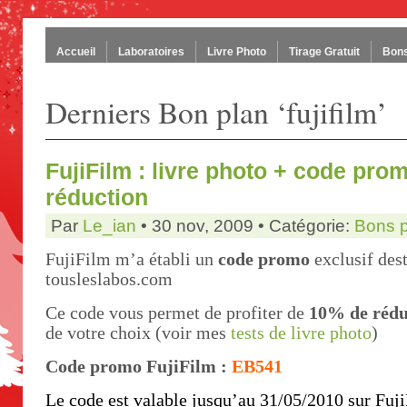
Accueil
Laboratoires
Livre Photo
Tirage Gratuit
Bons
Derniers Bon plan ‘fujifilm’
FujiFilm : livre photo + code pro
réduction
Par
Le_ian
• 30 nov, 2009 • Catégorie:
Bons 
FujiFilm m’a établi un
code promo
exclusif dest
tousleslabos.com
Ce code vous permet de profiter de
10% de rédu
de votre choix (voir mes
tests de livre photo
)
Code promo FujiFilm :
EB541
Le code est valable jusqu’au 31/05/2010 sur Fuji