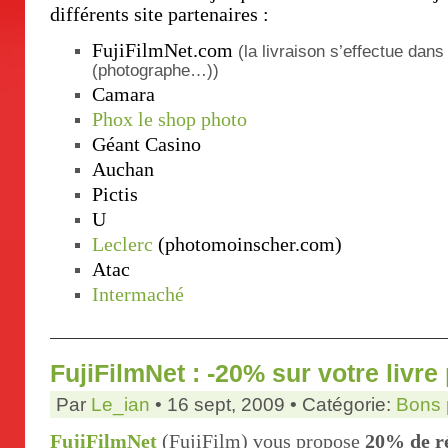
différents site partenaires :
FujiFilmNet.com
(la livraison s’effectue dan
(photographe…))
Camara
Phox le shop photo
Géant Casino
Auchan
Pictis
U
Leclerc
(photomoinscher.com)
Atac
Intermaché
FujiFilmNet : -20% sur votre livre
Par
Le_ian
• 16 sept, 2009 • Catégorie:
Bons 
FujiFilmNet
(FujiFilm) vous propose
20% de ré