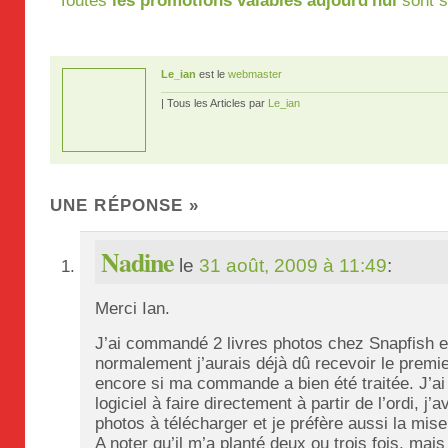
Toutes
les promotions valables aujourd'hui
sont s
Le_ian
est le
webmaster
| Tous les Articles par
Le_ian
UNE RÉPONSE
»
Nadine
le
31 août, 2009 à 11:49
:
Merci Ian.
J’ai commandé 2 livres photos chez Snapfish et
normalement j’aurais déjà dû recevoir le premie
encore si ma commande a bien été traitée. J’ai 
logiciel à faire directement à partir de l’ordi, j
photos à télécharger et je préfère aussi la mise 
A noter qu’il m’a planté deux ou trois fois, mai