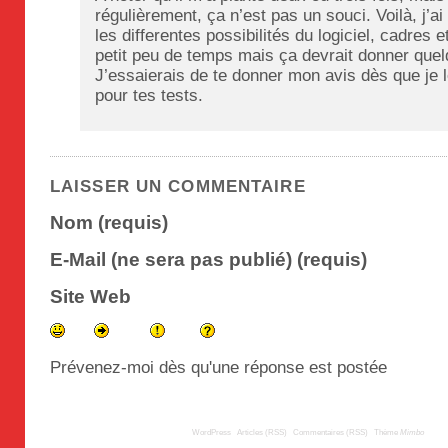
régulièrement, ça n’est pas un souci. Voilà, j’ai
les differentes possibilités du logiciel, cadres e
petit peu de temps mais ça devrait donner quel
J’essaierais de te donner mon avis dès que je 
pour tes tests.
LAISSER UN COMMENTAIRE
Nom (requis)
E-Mail (ne sera pas publié) (requis)
Site Web
Prévenez-moi dès qu'une réponse est postée
© 2009
TousLesLabos.com
| Propulsé par
WordPress
|
Articles (RSS)
|
Commentaires (RSS)
|
Thème
Mimbo
| Trad