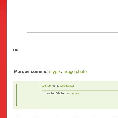
ou
Marqué comme:
mypix
,
tirage photo
Le_ian
est le
webmaster
| Tous les Articles par
Le_ian