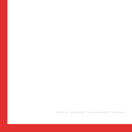
© 2009
TousLesLabos.com
| Propulsé par
WordPress
|
Articles (RSS)
|
Commentaires (RSS)
|
Thème
Mimbo
| Trad