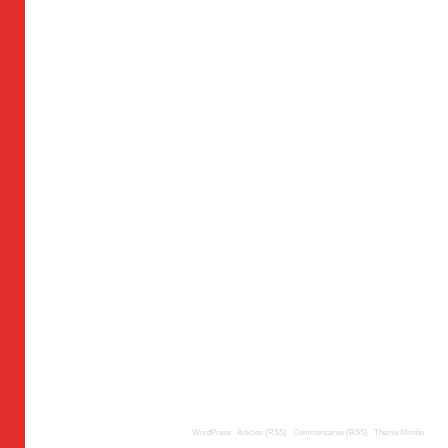
© 2009
TousLesLabos.com
| Propulsé par
WordPress
|
Articles (RSS)
|
Commentaires (RSS)
|
Thème
Mimbo
| Trad