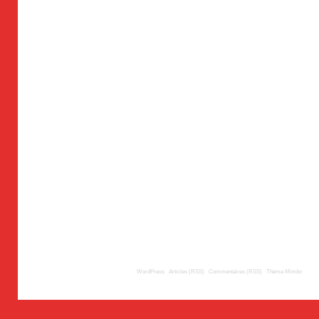
© 2009
TousLesLabos.com
| Propulsé par
WordPress
|
Articles (RSS)
|
Commentaires (RSS)
|
Thème
Mimbo
| Trad