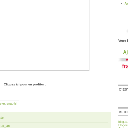
Ar
Votre 
Aj
Cliquez ici pour en profiter :
C'ES
ster
,
snapfish
BLO
ter
blog.a
Blogee
r
Le_ian