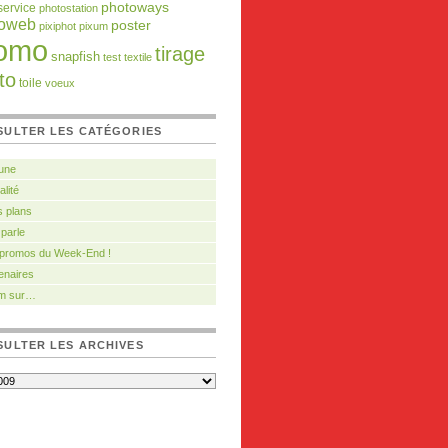
photoways
service
photostation
toweb
poster
pixiphot
pixum
omo
tirage
snapfish
test
textile
to
toile
voeux
SULTER LES CATÉGORIES
 une
alité
 plans
 parle
 promos du Week-End !
enaires
m sur…
ULTER LES ARCHIVES