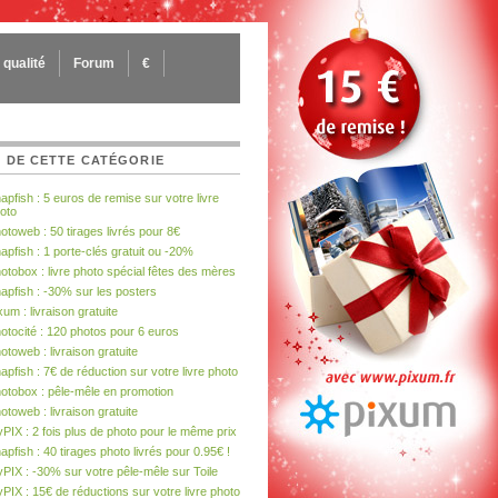
qualité
Forum
€
 DE CETTE CATÉGORIE
apfish : 5 euros de remise sur votre livre
oto
otoweb : 50 tirages livrés pour 8€
apfish : 1 porte-clés gratuit ou -20%
otobox : livre photo spécial fêtes des mères
apfish : -30% sur les posters
xum : livraison gratuite
otocité : 120 photos pour 6 euros
otoweb : livraison gratuite
apfish : 7€ de réduction sur votre livre photo
otobox : pêle-mêle en promotion
otoweb : livraison gratuite
PIX : 2 fois plus de photo pour le même prix
apfish : 40 tirages photo livrés pour 0.95€ !
PIX : -30% sur votre pêle-mêle sur Toile
PIX : 15€ de réductions sur votre livre photo