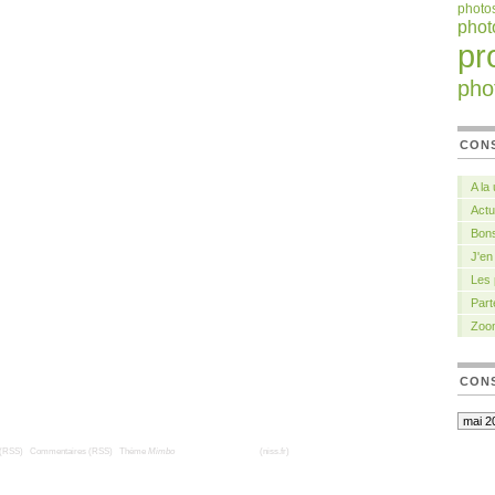
photo
pho
pr
pho
CON
A la
Actu
Bons
J'en
Les
Part
Zoo
CONS
 (RSS)
|
Commentaires (RSS)
|
Thème
Mimbo
| Traduction française
(niss.fr)