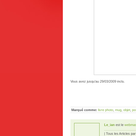
Vous avez jusqu’au 29/03/2009 inclu.
Marqué comme:
livre photo
,
mug
,
objet
,
po
Le_ian
est le
webmas
| Tous les Articles pa