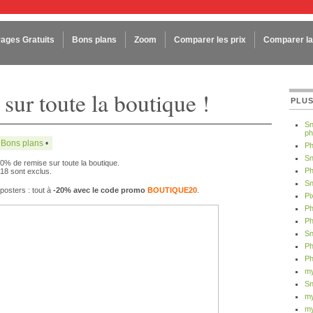
rages Gratuits
Bons plans
Zoom
Comparer les prix
Comparer la 
sur toute la boutique !
PLUS
Sn
ph
:
Bons plans
•
Ph
Sn
0% de remise sur toute la boutique.
Ph
×18 sont exclus.
Sn
posters : tout à
-20% avec le code promo
BOUTIQUE20
.
Pi
Ph
Ph
Sn
Ph
Ph
my
Sn
my
my