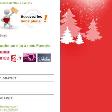
chives de 'Bons plans' »
Email:
outer ce site à mes Favoris
T GRATUIT :
GOLISTE
ube-nature.com
e : les Netbook