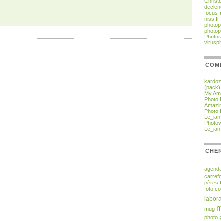
Christ
declen
focus-
niss.fr
photop
photop
Photor
virusp
COM
kardo
(pack)
My Ama
Photo 
Amazin
Photo 
Le_ian
Photo
Le_ian
CHER
agend
carref
pères
foto.c
labora
m
mug
photo