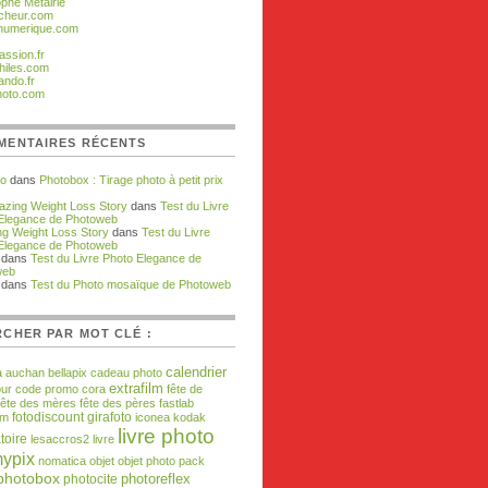
ophe Métairie
cheur.com
numerique.com
assion.fr
hiles.com
ando.fr
hoto.com
MENTAIRES RÉCENTS
zo
dans
Photobox : Tirage photo à petit prix
zing Weight Loss Story
dans
Test du Livre
Elegance de Photoweb
g Weight Loss Story
dans
Test du Livre
Elegance de Photoweb
dans
Test du Livre Photo Elegance de
web
dans
Test du Photo mosaïque de Photoweb
CHER PAR MOT CLÉ :
calendrier
a
auchan
bellapix
cadeau photo
extrafilm
our
code promo
cora
fête de
fête des mères
fête des pères
fastlab
fotodiscount
girafoto
om
iconea
kodak
livre photo
toire
lesaccros2
livre
ypix
nomatica
objet
objet photo
pack
photobox
photocite
photoreflex