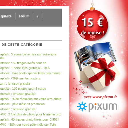
qualité
Forum
€
 DE CETTE CATÉGORIE
apfish : 5 euros de remise sur votre livre
oto
otoweb : 50 tirages livrés pour 8€
apfish : 1 porte-clés gratuit ou -20%
otobox : livre photo spécial fêtes des mères
apfish : -30% sur les posters
xum : livraison gratuite
otocité : 120 photos pour 6 euros
otoweb : livraison gratuite
apfish : 7€ de réduction sur votre livre photo
otobox : pêle-mêle en promotion
otoweb : livraison gratuite
PIX : 2 fois plus de photo pour le même prix
apfish : 40 tirages photo livrés pour 0.95€ !
PIX : -30% sur votre pêle-mêle sur Toile