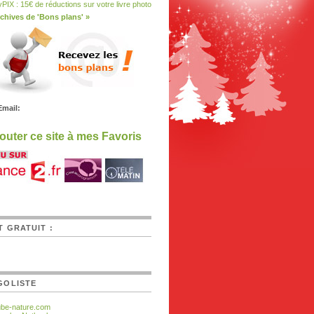
PIX : 15€ de réductions sur votre livre photo
chives de 'Bons plans' »
Email:
outer ce site à mes Favoris
T GRATUIT :
GOLISTE
ube-nature.com