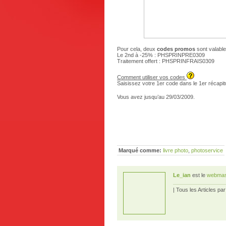
Pour cela, deux
codes promos
sont valable
Le 2nd à -25% : PHSPRINPRE0309
Traitement offert : PHSPRINFRAIS0309
Comment utiliser vos codes
Saisissez votre 1er code dans le 1er récapit
Vous avez jusqu’au 29/03/2009.
Marqué comme:
livre photo
,
photoservice
Le_ian
est le
webmas
| Tous les Articles pa