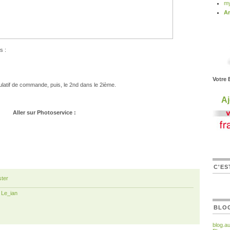
my
Ar
s :
Votre 
ulatif de commande, puis, le 2nd dans le 2ième.
Aj
Aller sur Photoservice :
C'ES
ter
r
Le_ian
BLO
blog.a