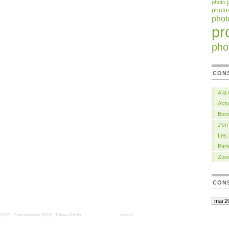
photo
photo
pho
pr
pho
CON
A la
Actu
Bons
J'en
Les
Part
Zoo
CONS
 (RSS)
|
Commentaires (RSS)
|
Thème
Mimbo
| Traduction française
(niss.fr)