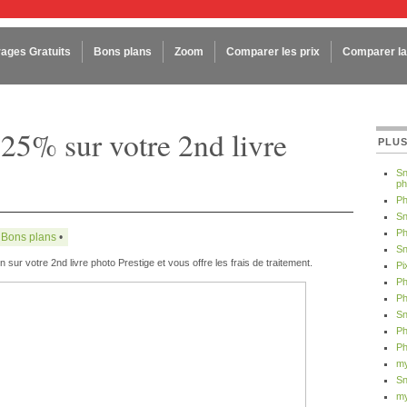
rages Gratuits
Bons plans
Zoom
Comparer les prix
Comparer la 
-25% sur votre 2nd livre
PLUS
Sn
ph
Ph
Sn
Ph
:
Bons plans
•
Sn
ur votre 2nd livre photo Prestige et vous offre les frais de traitement.
Pi
Ph
Ph
Sn
Ph
Ph
my
Sn
my