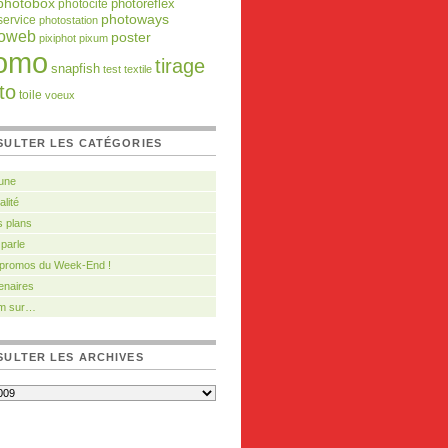
photobox
photocite
photoreflex
photoways
service
photostation
toweb
poster
pixiphot
pixum
omo
tirage
snapfish
test
textile
to
toile
voeux
SULTER LES CATÉGORIES
 une
alité
 plans
 parle
 promos du Week-End !
enaires
m sur…
ULTER LES ARCHIVES