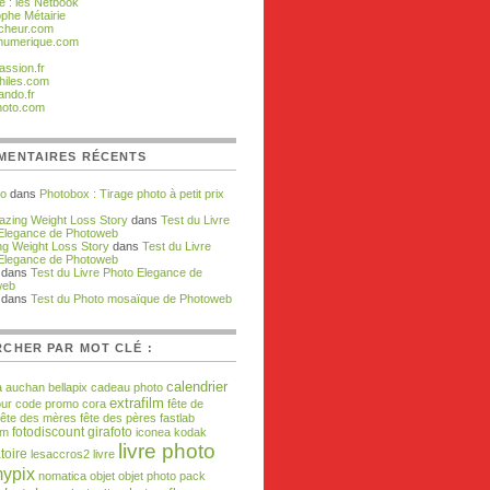
e : les Netbook
ophe Métairie
cheur.com
numerique.com
assion.fr
hiles.com
ando.fr
hoto.com
MENTAIRES RÉCENTS
zo
dans
Photobox : Tirage photo à petit prix
zing Weight Loss Story
dans
Test du Livre
Elegance de Photoweb
g Weight Loss Story
dans
Test du Livre
Elegance de Photoweb
dans
Test du Livre Photo Elegance de
web
dans
Test du Photo mosaïque de Photoweb
CHER PAR MOT CLÉ :
calendrier
a
auchan
bellapix
cadeau photo
extrafilm
our
code promo
cora
fête de
fête des mères
fête des pères
fastlab
fotodiscount
girafoto
om
iconea
kodak
livre photo
toire
lesaccros2
livre
ypix
nomatica
objet
objet photo
pack