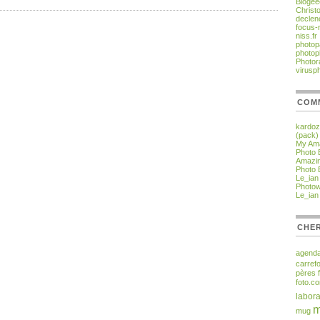
Blogee
Christ
declen
focus-
niss.fr
photop
photop
Photor
virusp
COM
kardo
(pack)
My Ama
Photo 
Amazin
Photo 
Le_ian
Photo
Le_ian
CHER
agend
carref
pères
foto.c
labora
m
mug