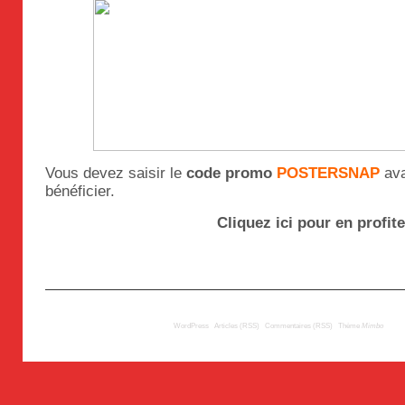
Vous devez saisir le
code promo
POSTERSNAP
av
bénéficier.
Cliquez ici pour en profite
© 2009
TousLesLabos.com
| Propulsé par
WordPress
|
Articles (RSS)
|
Commentaires (RSS)
|
Thème
Mimbo
| Trad