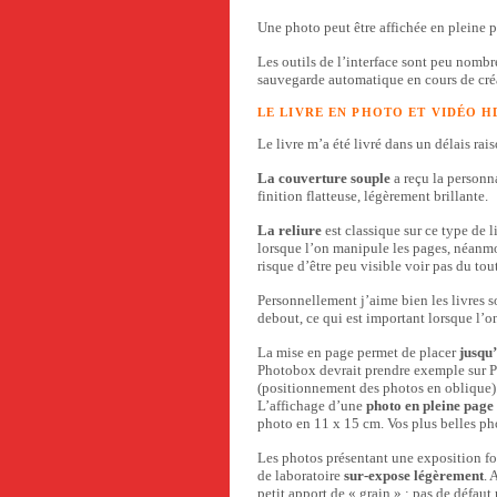
Une photo peut être affichée en pleine 
Les outils de l’interface sont peu nomb
sauvegarde automatique en cours de créa
LE LIVRE EN PHOTO ET VIDÉO HD
Le livre m’a été livré dans un délais r
La couverture souple
a reçu la personn
finition flatteuse, légèrement brillante.
La reliure
est classique sur ce type de l
lorsque l’on manipule les pages, néanmoi
risque d’être peu visible voir pas du tout
Personnellement j’aime bien les livres so
debout, ce qui est important lorsque l’o
La mise en page permet de placer
jusqu
Photobox devrait prendre exemple sur P
(positionnement des photos en oblique)
L’affichage d’une
photo en pleine page
photo en 11 x 15 cm. Vos plus belles pho
Les photos présentant une exposition f
de laboratoire
sur-expose légèrement
. 
petit apport de « grain » : pas de défaut