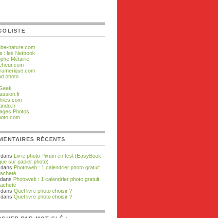
GOLISTE
ube-nature.com
e : les Netbook
ophe Métairie
cheur.com
numerique.com
d photo
 Geek
assion.fr
hiles.com
ando.fr
ages Photos
hoto.com
MENTAIRES RÉCENTS
dans
Livre photo Pixum en test (EasyBook
que sur papier photo)
dans
Photoweb : 1 calendrier photo gratuit
 acheté
 dans
Photoweb : 1 calendrier photo gratuit
 acheté
dans
Quel livre photo choisir ?
 dans
Quel livre photo choisir ?