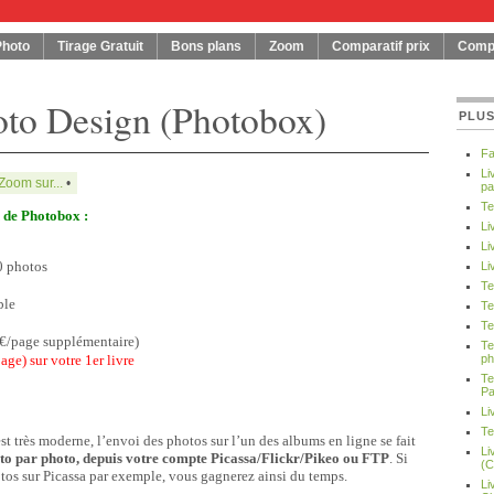
Photo
Tirage Gratuit
Bons plans
Zoom
Comparatif prix
Compa
hoto Design (Photobox)
PLUS
Fa
Li
Zoom sur...
•
pa
Te
n de Photobox :
Li
Li
0 photos
Li
Te
ble
Te
Te
0€/page supplémentaire)
Te
age) sur votre 1er livre
ph
Te
Pa
Li
Te
 très moderne, l’envoi des photos sur l’un des albums en ligne se fait
Li
oto par photo, depuis votre compte Picassa/Flickr/Pikeo ou FTP
. Si
(C
os sur Picassa par exemple, vous gagnerez ainsi du temps.
Li