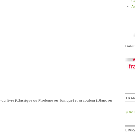
Cl
Ar
Email:
TRA
le du livre (Classique ou Moderne ou Tonique) et sa couleur
(Blanc ou
By N2H
LIVR