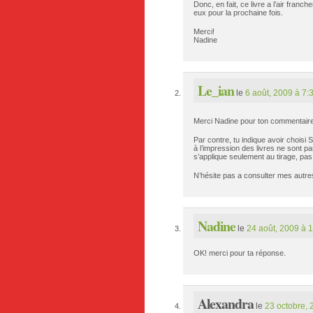
Donc, en fait, ce livre a l’air fr
eux pour la prochaine fois.
Merci!
Nadine
Le_ian
le
6 août, 2009 à 7:
Merci Nadine pour ton commentaire. 
Par contre, tu indique avoir choisi
à l’impression des livres ne sont p
s’applique seulement au tirage, pas 
N’hésite pas a consulter mes autres
Nadine
le
24 août, 2009 à 
OK! merci pour ta réponse.
Alexandra
le
23 octobre, 