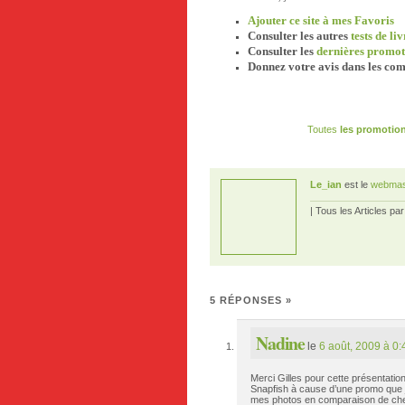
Ajouter ce site à mes Favoris
Consulter les autres
tests de li
Consulter les
dernières promot
Donnez votre avis dans les com
Toutes
les promotion
Le_ian
est le
webmas
| Tous les Articles pa
5 RÉPONSES
»
Nadine
le
6 août, 2009 à 0:
Merci Gilles pour cette présentatio
Snapfish à cause d’une promo que j
mes photos en comparaison de chez 