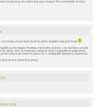
anchement sympa et ça me motive plus pour essayer d’en commander un chez
34
:
Je n’ai pas encore testé les livres photo Snapfish mais je le ferais
 Snapfish car les tirages Photobox t’ont moins convenu : les machines servant
as les même, donc il ne faut pas comparer (mon comparatif de tirage photo
au livre (j’essai de mettre en place ces 2 comparatifs distincts à l’automne))
 tests de livre (menu livre photo)
12:02
:
2009 à 14:39
: