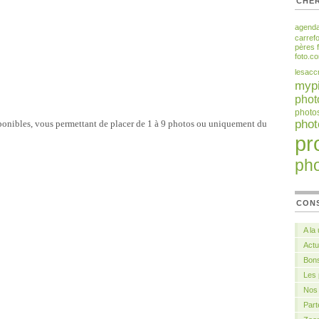
CHER
agend
carref
pères
foto.c
lesacc
myp
phot
photo
pho
sponibles, vous permettant de placer de 1 à 9 photos ou uniquement du
pr
ph
CON
A la
Actu
Bons
Les
Nos 
Part