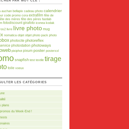
CHER PAR MOT CLÉ :
calendrier
a
auchan
bellapix
cadeau photo
extrafilm
our
code promo
cora
fête de
fête des mères
fête des pères
fastlab
fotodiscount
girafoto
om
iconea
kodak
livre photo
mug
ros2
livre
ix
nomatica
objet
objet photo
pack photo
obox
photocite
photoreflex
photoways
service
photostation
toweb
poster
pixiphot
pixum
posterxxl
omo
tirage
snapfish
test
textile
oto
toile
voeux
SULTER LES CATÉGORIES
 une
alité
 plans
 promos du Week-End !
tests
enaires