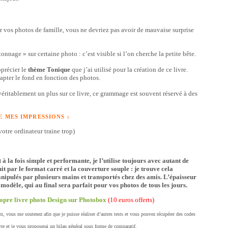
ur vos photos de famille, vous ne devriez pas avoir de mauvaise surprise
nnage » sur certaine photo : c’est visible si l’on cherche la petite bête.
précier le
thème Tonique
que j’ai utilisé pour la création de ce livre.
pter le fond en fonction des photos.
véritablement un plus sur ce livre, ce grammage est souvent réservé à des
E MES IMPRESSIONS :
otre ordinateur traine trop)
la fois simple et performante, je l’utilise toujours avec autant de
duit par le format carré et la couverture souple : je trouve cela
anipulés par plusieurs mains et transportés chez des amis. L’épaisseur
 modèle, qui au final sera parfait pour vos photos de tous les jours.
ropre livre photo Design sur Photobox
(10 euros offerts)
 vous me soutenez afin que je puisse réaliser d’autres tests et vous pouvez récupérer des codes
ivre et je vous proposerai un bilan général sous forme de comparatif.