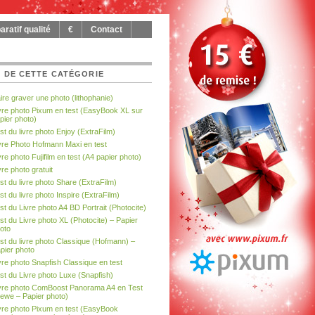
ratif qualité
€
Contact
 DE CETTE CATÉGORIE
ire graver une photo (lithophanie)
vre photo Pixum en test (EasyBook XL sur
pier photo)
st du livre photo Enjoy (ExtraFilm)
vre Photo Hofmann Maxi en test
vre photo Fujifilm en test (A4 papier photo)
vre photo gratuit
st du livre photo Share (ExtraFilm)
st du livre photo Inspire (ExtraFilm)
st du Livre photo A4 BD Portrait (Photocite)
st du Livre photo XL (Photocite) – Papier
oto
st du livre photo Classique (Hofmann) –
pier photo
vre photo Snapfish Classique en test
st du Livre photo Luxe (Snapfish)
vre photo ComBoost Panorama A4 en Test
ewe – Papier photo)
vre photo Pixum en test (EasyBook