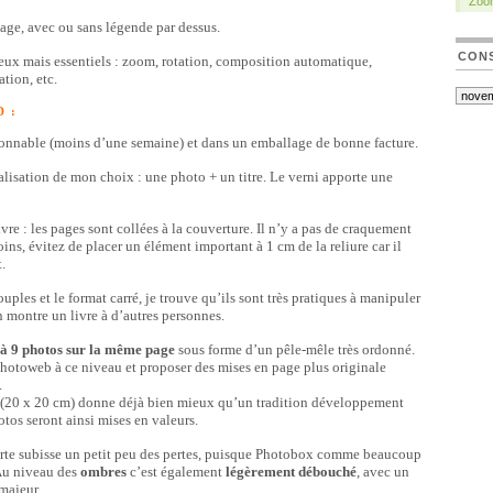
Zoo
page, avec ou sans légende par dessus.
CONS
reux mais essentiels : zoom, rotation, composition automatique,
tion, etc.
 :
aisonnable (moins d’une semaine) et dans un emballage de bonne facture.
alisation de mon choix : une photo + un titre. Le verni apporte une
ivre : les pages sont collées à la couverture. Il n’y a pas de craquement
ns, évitez de placer un élément important à 1 cm de la reliure car il
.
uples et le format carré, je trouve qu’ils sont très pratiques à manipuler
n montre un livre à d’autres personnes.
’à 9 photos sur la même page
sous forme d’un pêle-mêle très ordonné.
hotoweb à ce niveau et proposer des mises en page plus originale
.
(20 x 20 cm)
donne déjà bien mieux qu’un tradition développement
tos seront ainsi mises en valeurs.
orte subisse un petit peu des pertes, puisque Photobox comme beaucoup
Au niveau des
ombres
c’est également
légèrement débouché
, avec un
 majeur.