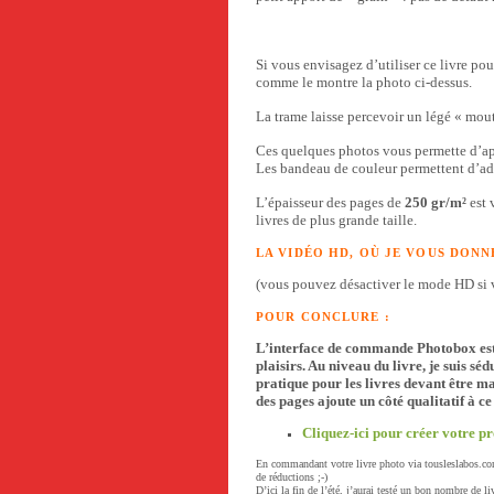
Si vous envisagez d’utiliser ce livre po
comme le montre la photo ci-dessus.
La trame laisse percevoir un légé « mouto
Ces quelques photos vous permette d’ap
Les bandeau de couleur permettent d’ada
L’épaisseur des pages de
250 gr/m²
est 
livres de plus grande taille.
LA VIDÉO HD, OÙ JE VOUS DONN
(vous pouvez désactiver le mode HD si v
POUR CONCLURE :
L’interface de commande Photobox est à 
plaisirs. Au niveau du livre, je suis sé
pratique pour les livres devant être m
des pages ajoute un côté qualitatif à ce
Cliquez-ici pour créer votre p
En commandant votre livre photo via tousleslabos.com,
de réductions ;-)
D’ici la fin de l’été, j’aurai testé un bon nombre de l