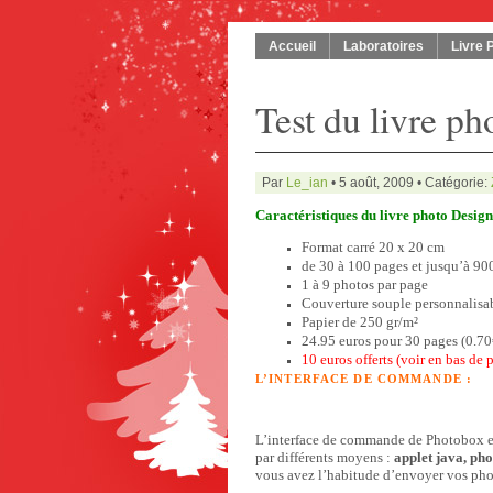
Accueil
Laboratoires
Livre 
Test du livre p
Par
Le_ian
• 5 août, 2009 • Catégorie:
Caractéristiques du livre photo Desig
Format carré 20 x 20 cm
de 30 à 100 pages et jusqu’à 90
1 à 9 photos par page
Couverture souple personnalisa
Papier de 250 gr/m²
24.95 euros pour 30 pages (0.7
10 euros offerts (voir en bas de p
L’INTERFACE DE COMMANDE :
L’interface de commande de Photobox est
par différents moyens :
applet java, ph
vous avez l’habitude d’envoyer vos phot