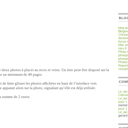
BLO
blog.a
Blogee
Christ
declen
focus-
Mac an
niss.fr
Photo
photop
photop
Photor
Report
virusp
e deux photos à placer au recto et verso.
Un titre peut être disposé sur la
rte un minimum de 40 pages.
COM
it de faire glisser les photos affichées en haut de l’interface vers
pparait alors sur la photo, signalant qu’elle est déjà utilisée.
Le_ian
Classi
la somme de 2 euros.
Le_ian
pour 1
michel
pour 1
Le_ian
gerard