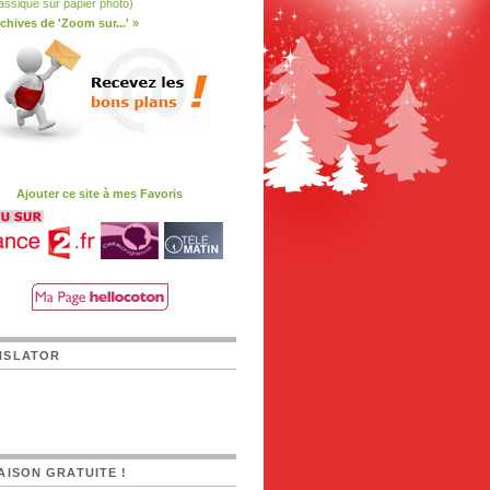
assique sur papier photo)
chives de 'Zoom sur...' »
Ajouter ce site à mes Favoris
NSLATOR
AISON GRATUITE !