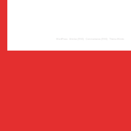
© 2009
TousLesLabos.com
| Propulsé par
WordPress
|
Articles (RSS)
|
Commentaires (RSS)
|
Thème
Mimbo
| Trad