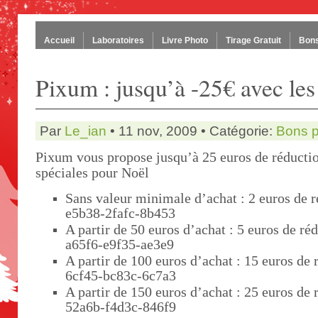
Accueil
Laboratoires
Livre Photo
Tirage Gratuit
Bons
Pixum : jusqu’à -25€ avec les
Par
Le_ian
• 11 nov, 2009 • Catégorie:
Bons p
Pixum vous propose jusqu’à 25 euros de réductio
spéciales pour Noël
Sans valeur minimale d’achat : 2 euros de r
e5b38-2fafc-8b453
A partir de 50 euros d’achat : 5 euros de ré
a65f6-e9f35-ae3e9
A partir de 100 euros d’achat : 15 euros de 
6cf45-bc83c-6c7a3
A partir de 150 euros d’achat : 25 euros de 
52a6b-f4d3c-846f9