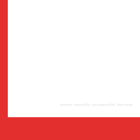
© 2009
TousLesLabos.com
| Propulsé par
WordPress
|
Articles (RSS)
|
Commentaires (RSS)
|
Thème
Mimbo
| Trad