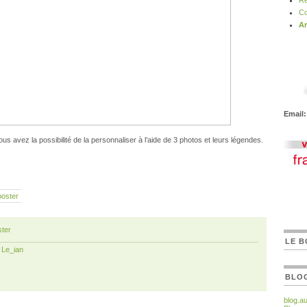
Ré
Co
Ar
Email:
us avez la possibilité de la personnaliser à l’aide de 3 photos et leurs légendes.
poster
ter
LE B
r
Le_ian
BLO
blog.a