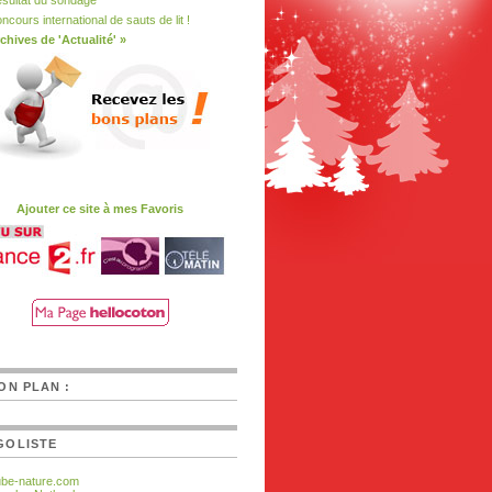
sultat du sondage
ncours international de sauts de lit !
chives de 'Actualité' »
Ajouter ce site à mes Favoris
ON PLAN :
GOLISTE
ube-nature.com