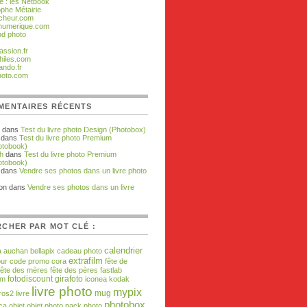
e : les Netbook
ophe Métairie
cheur.com
numerique.com
d photo
assion.fr
hiles.com
ando.fr
hoto.com
MENTAIRES RÉCENTS
dans
Test du livre photo Design (Photobox)
dans
Test du livre photo Premium
otobook)
h
dans
Test du livre photo Premium
otobook)
dans
Vendre ses photos dans un livre photo
gon dans
Vendre ses photos dans un livre
CHER PAR MOT CLÉ :
calendrier
a
auchan
bellapix
cadeau photo
extrafilm
our
code promo
cora
fête de
fête des mères
fête des pères
fastlab
fotodiscount
girafoto
om
iconea
kodak
livre photo
mypix
mug
ros2
livre
photobox
ca
objet
objet photo
pack photo