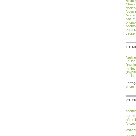
Blogee
Christ
declen
focus-
Mac an
niss.fr
photop
photop
Photor
virusp
COM
Nadine
Le_ian
(myph
mnttec
(myph
Le_ian
!
Estra
photo !
CHER
agend
carref
pères
foto.c
lesacc
nomati