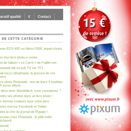
ratif qualité
€
Contact
 DE CETTE CATÉGORIE
non EOS 40D ou Nikon D300, lequel choisir
st d’un livre photo e-center
st de l’album « Le Carré » de Fujifilm.net
otoweb fait sa pub TV sur TF1
ail reçu) Lithophanie, la gravure de vos
otos
vre photo Photoweb : test de leurs 3 modèles
 5 euros offerts
 déco avec Mandellia.fr, vous connaissez ?
ndre ses photos dans un livre photo !
s bonnes couleurs pour votre père
ivez-moi sur Facebook et Twitter
ites la Une du journal de l’Equipe !
uveau chez Photoweb : le pêle-mêle
tchwork
bordé