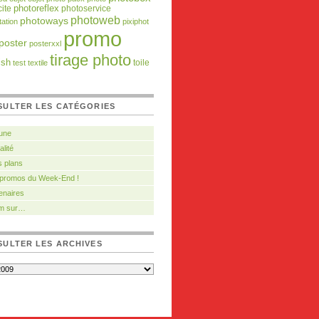
ite
photoreflex
photoservice
photoweb
photoways
tation
pixiphot
promo
poster
posterxxl
tirage photo
ish
toile
test
textile
SULTER LES CATÉGORIES
 une
alité
 plans
 promos du Week-End !
enaires
m sur…
ULTER LES ARCHIVES