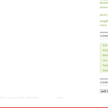
photoc
photos
pixum
snapf
voeux
CON
A la
Actu
Bons
Les
Part
Zoo
CONS
 (RSS)
|
Commentaires (RSS)
|
Thème
Mimbo
| Traduction française
(niss.fr)