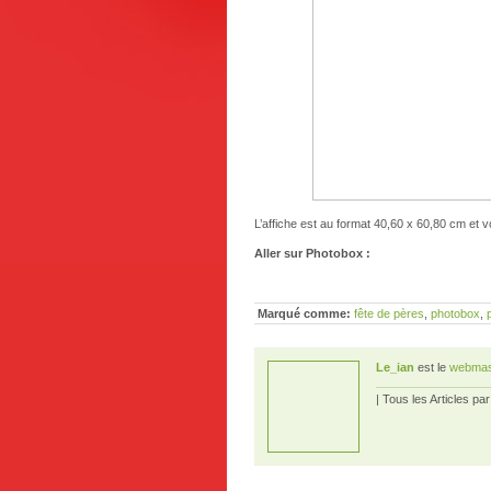
L’affiche est au format 40,60 x 60,80 cm et vo
Aller sur Photobox :
Marqué comme:
fête de pères
,
photobox
,
Le_ian
est le
webmas
| Tous les Articles pa