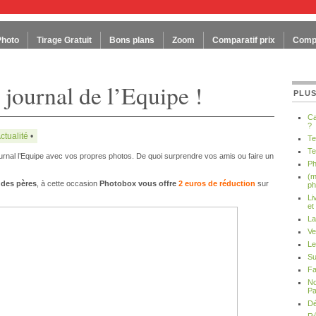
Photo
Tirage Gratuit
Bons plans
Zoom
Comparatif prix
Compa
 journal de l’Equipe !
PLUS
Ca
?
ctualité
•
Te
Te
urnal l’Equipe avec vos propres photos. De quoi surprendre vos amis ou faire un
Ph
(m
 des pères
, à cette occasion
Photobox vous offre
2 euros de réduction
sur
ph
Li
et
La
Ve
Le
Su
Fa
No
Pa
Dé