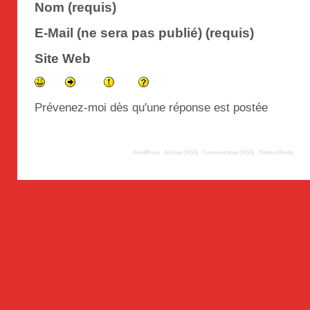
Nom (requis)
E-Mail (ne sera pas publié) (requis)
Site Web
Prévenez-moi dès qu'une réponse est postée
© 2009
TousLesLabos.com
| Propulsé par
WordPress
|
Articles (RSS)
|
Commentaires (RSS)
|
Thème
Mimbo
| Trad