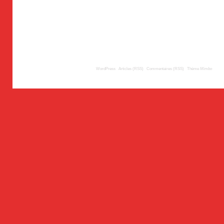
© 2009
TousLesLabos.com
| Propulsé par
WordPress
|
Articles (RSS)
|
Commentaires (RSS)
|
Thème
Mimbo
| Trad