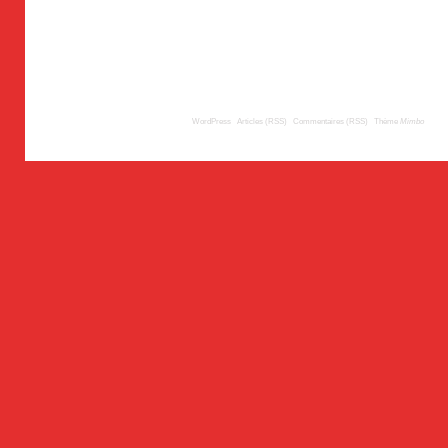
© 2009
TousLesLabos.com
| Propulsé par
WordPress
|
Articles (RSS)
|
Commentaires (RSS)
|
Thème
Mimbo
| Trad