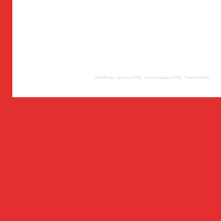
© 2009
TousLesLabos.com
| Propulsé par
WordPress
|
Articles (RSS)
|
Commentaires (RSS)
|
Thème
Mimbo
| Trad