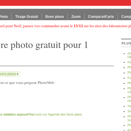
Photo
Tirage Gratuit
Bons plans
Zoom
Comparatif prix
Compa
seil pour Noël, passez vos commandes avant le
15/12
sur les sites des laboratoires p
re photo gratuit pour 1
PLUS
my
l’
my
Ph
Ph
Bons plans
•
Fo
’est ce que vous propose PhotoWeb :
Ph
Ph
ca
Ph
ré
my
Sn
s valables aujourd'hui
sont sur l'agenda des bons plans
Ph
su
Ph
Ph