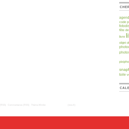
CHER
agen
code 
fotodi
fête d
l
livre
objet
o
photoc
photos
pixipho
snapf
toile
v
CALE
 (RSS)
|
Commentaires (RSS)
|
Thème
Mimbo
| Traduction française
(niss.fr)