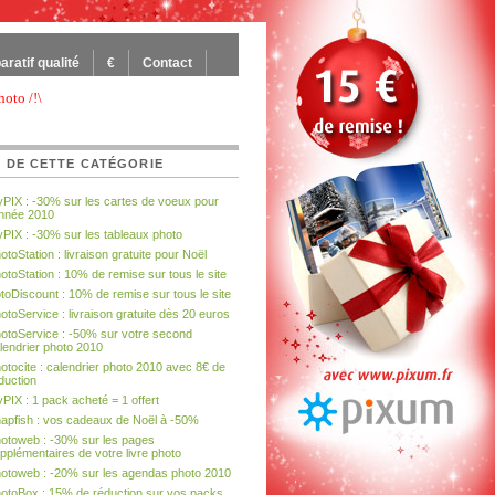
ratif qualité
€
Contact
hoto /!\
 DE CETTE CATÉGORIE
PIX : -30% sur les cartes de voeux pour
année 2010
PIX : -30% sur les tableaux photo
otoStation : livraison gratuite pour Noël
otoStation : 10% de remise sur tous le site
toDiscount : 10% de remise sur tous le site
otoService : livraison gratuite dès 20 euros
otoService : -50% sur votre second
lendrier photo 2010
otocite : calendrier photo 2010 avec 8€ de
duction
PIX : 1 pack acheté = 1 offert
apfish : vos cadeaux de Noël à -50%
otoweb : -30% sur les pages
pplémentaires de votre livre photo
otoweb : -20% sur les agendas photo 2010
otoBox : 15% de réduction sur vos packs