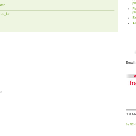
ph
ter
Pi
ph
r
Le_ian
Ex
Ar
Email:
e
TRA
By N2H