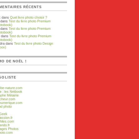
MENTAIRES RÉCENTS
k dans
Quel livre photo choisir ?
dans
Test du livre photo Premium
otobook)
dans
Test du livre photo Premium
otobook)
dans
Test du livre photo Premium
otobook)
dra dans
Test du livre photo Design
box)
O DE NOËL !
GOLISTE
ube-nature.com
e : les Netbook
ophe Métairie
cheur.com
numerique.com
d photo
 Geek
assion.fr
hiles.com
ando.fr
ages Photos
hoto.com