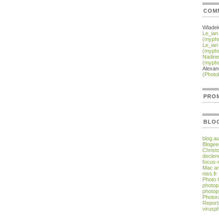
COM
Wlade
Le_ian
(myph
Le_ian
(myph
Nadine
(myph
Alexan
(Photo
PROM
BLO
blog.a
Blogee
Christ
declen
focus-
Mac an
niss.fr
Photo
photop
photop
Photor
Report
virusp