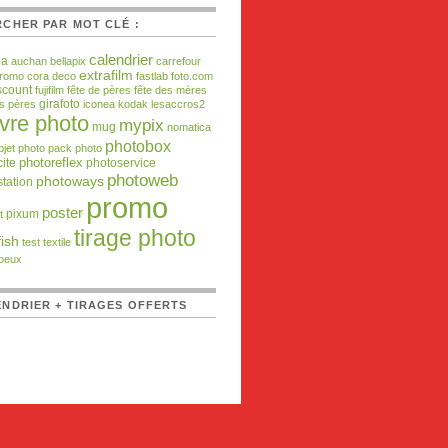
CHER PAR MOT CLÉ :
calendrier
da
auchan
bellapix
carrefour
extrafilm
promo
cora
deco
fastlab
foto.com
scount
fujifilm
fête de pères
fête des mères
girafoto
es pères
iconea
kodak
lesaccros2
ivre photo
mypix
mug
nomatica
photobox
bjet photo
pack photo
ite
photoreflex
photoservice
photoweb
photoways
tation
promo
poster
pixum
t
tirage photo
ish
test
textile
oeux
NDRIER + TIRAGES OFFERTS