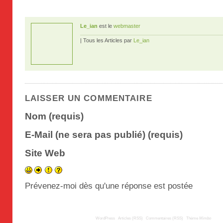
Le_ian
est le
webmaster
| Tous les Articles par
Le_ian
LAISSER UN COMMENTAIRE
Nom (requis)
E-Mail (ne sera pas publié) (requis)
Site Web
Prévenez-moi dès qu'une réponse est postée
© 2009
TousLesLabos.com
| Propulsé par
WordPress
|
Articles (RSS)
|
Commentaires (RSS)
|
Thème
Mimbo
| Trad