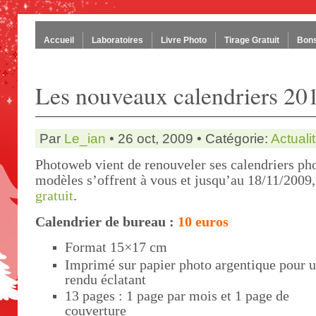
Accueil
Laboratoires
Livre Photo
Tirage Gratuit
Bons
Les nouveaux calendriers 20
Par
Le_ian
• 26 oct, 2009 • Catégorie:
Actuali
Photoweb vient de renouveler ses calendriers ph
modèles s’offrent à vous et jusqu’au 18/11/2009
gratuit
.
Calendrier de bureau :
10 euros
Format 15×17 cm
Imprimé sur papier photo argentique pour 
rendu éclatant
13 pages : 1 page par mois et 1 page de
couverture