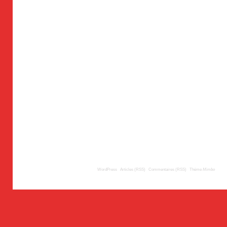
© 2009
TousLesLabos.com
| Propulsé par
WordPress
|
Articles (RSS)
|
Commentaires (RSS)
|
Thème
Mimbo
| Trad