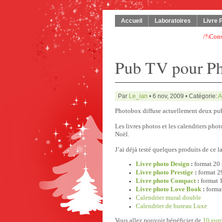
Accueil
Laboratoires
Livre 
/!\Con
Pub TV pour P
Par
Le_ian
• 6 nov, 2009 • Catégorie:
A
Photobox diffuse actuellement deux pubs
Les livres photos et les calendriers pho
Noël.
J’ai déjà testé quelques produits de ce l
Livre photo Design
:
format 20
Livre photo Prestige
:
format 2
Livre photo Compact
:
format 
Livre photo Love Book
:
forma
Calendrier mural double
Calendrier de bureau Luxe
Vous allez pouvoir bénéficier de
10 euro