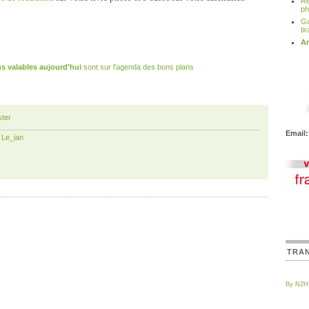
Re
ph
Ga
ti
Ar
s valables aujourd'hui
sont sur l'agenda des bons plans
ter
Email:
r
Le_ian
TRA
By N2H