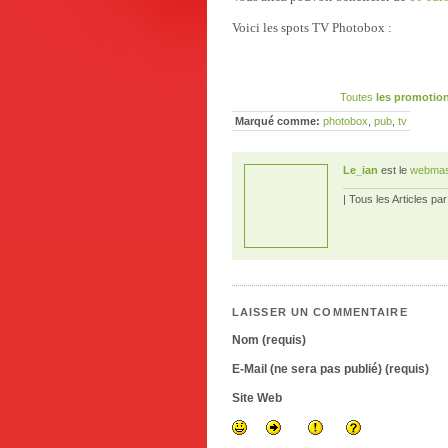
Voici les spots TV Photobox :
Toutes
les promotion
Marqué comme:
photobox
,
pub
,
tv
Le_ian
est le
webmas
| Tous les Articles pa
LAISSER UN COMMENTAIRE
Nom (requis)
E-Mail (ne sera pas publié) (requis)
Site Web