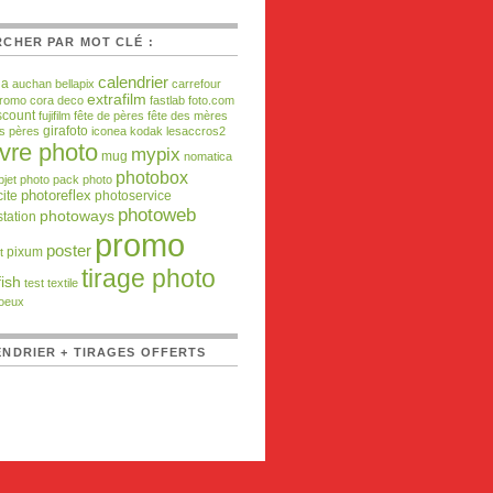
CHER PAR MOT CLÉ :
calendrier
da
auchan
bellapix
carrefour
extrafilm
promo
cora
deco
fastlab
foto.com
scount
fujifilm
fête de pères
fête des mères
girafoto
es pères
iconea
kodak
lesaccros2
ivre photo
mypix
mug
nomatica
photobox
bjet photo
pack photo
ite
photoreflex
photoservice
photoweb
photoways
tation
promo
poster
pixum
t
tirage photo
ish
test
textile
oeux
NDRIER + TIRAGES OFFERTS