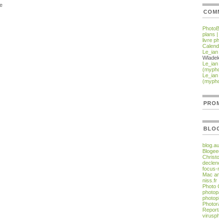
e
COM
PhotoBo
plans 
livre p
Calend
Le_ian
Wlade
Le_ian
(myph
Le_ian
(myph
PROM
BLO
blog.a
Blogee
Christ
declen
focus-
Mac an
niss.fr
Photo
photop
photop
Photor
Report
virusp