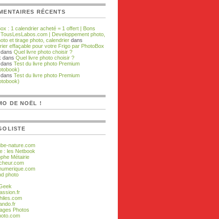
MENTAIRES RÉCENTS
x : 1 calendrier acheté = 1 offert | Bons
| TousLesLabos.com | Developpement photo,
hoto et tirage photo, calendrier
dans
rier effaçable pour votre Frigo par PhotoBox
dans
Quel livre photo choisir ?
k dans
Quel livre photo choisir ?
dans
Test du livre photo Premium
otobook)
dans
Test du livre photo Premium
otobook)
O DE NOËL !
GOLISTE
ube-nature.com
e : les Netbook
ophe Métairie
cheur.com
numerique.com
d photo
 Geek
assion.fr
hiles.com
ando.fr
ages Photos
hoto.com