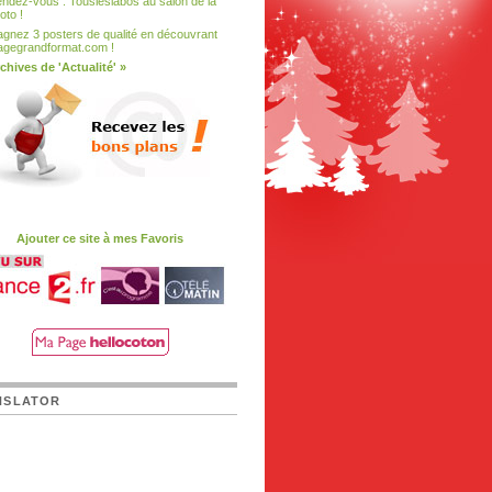
ndez-vous : Tousleslabos au salon de la
oto !
gnez 3 posters de qualité en découvrant
ragegrandformat.com !
chives de 'Actualité' »
Ajouter ce site à mes Favoris
NSLATOR