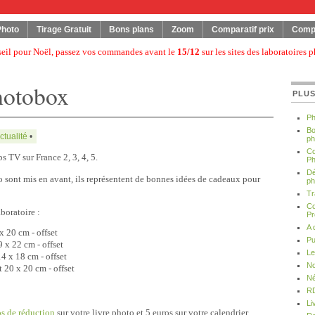
Photo
Tirage Gratuit
Bons plans
Zoom
Comparatif prix
Compa
seil pour Noël, passez vos commandes avant le
15/12
sur les sites des laboratoires p
hotobox
PLUS
Ph
Bo
ctualité
•
ph
Co
 TV sur France 2, 3, 4, 5.
Ph
Dé
to sont mis en avant, ils représentent de bonnes idées de cadeaux pour
ph
Tr
Co
aboratoire :
Pr
A 
 x 20 cm
- offset
Pu
9 x 22 cm
- offset
Le
14 x 18 cm
- offset
No
t 20 x 20 cm
- offset
Né
RD
Li
s de réduction
sur votre livre photo et 5 euros sur votre calendrier.