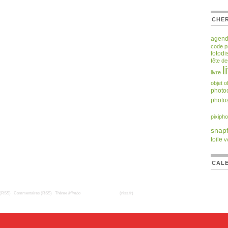
CHER
agen
code 
fotodi
fête d
l
livre
objet
o
photoc
photos
pixipho
snapf
toile
v
CALE
 (RSS)
|
Commentaires (RSS)
|
Thème
Mimbo
| Traduction française
(niss.fr)