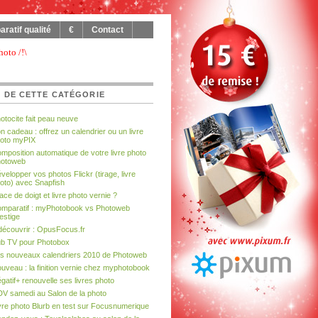
ratif qualité
€
Contact
hoto /!\
 DE CETTE CATÉGORIE
otocite fait peau neuve
n cadeau : offrez un calendrier ou un livre
oto myPIX
mposition automatique de votre livre photo
otoweb
velopper vos photos Flickr (tirage, livre
oto) avec Snapfish
ace de doigt et livre photo vernie ?
mparatif : myPhotobook vs Photoweb
estige
découvrir : OpusFocus.fr
b TV pour Photobox
s nouveaux calendriers 2010 de Photoweb
uveau : la finition vernie chez myphotobook
gatif+ renouvelle ses livres photo
V samedi au Salon de la photo
vre photo Blurb en test sur Focusnumerique