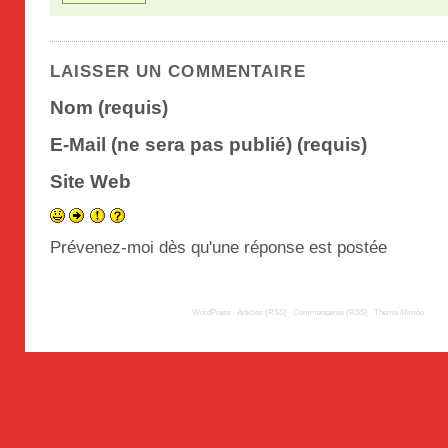
LAISSER UN COMMENTAIRE
Nom (requis)
E-Mail (ne sera pas publié) (requis)
Site Web
Prévenez-moi dès qu'une réponse est postée
© 2009
TousLesLabos.com
| Propulsé par
WordPress
|
Articles (RSS)
|
Commentaires (RSS)
|
Thème
Mimbo
| Trad