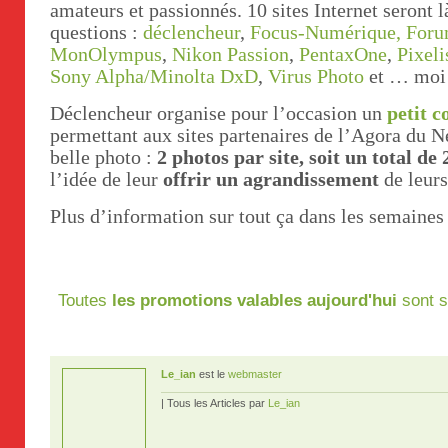
amateurs et passionnés. 10 sites Internet seront 
questions :
déclencheur
,
Focus-Numérique,
Foru
MonOlympus
,
Nikon Passion
,
PentaxOne
,
Pixeli
Sony Alpha/Minolta DxD
,
Virus Photo
et …
mo
Déclencheur organise pour l’occasion un
petit 
permettant aux sites partenaires de l’Agora du N
belle photo :
2 photos par site, soit un total de
l’idée de leur
offrir un agrandissement
de leur
Plus d’information sur tout ça dans les semaines
Toutes
les promotions valables aujourd'hui
sont s
Le_ian
est le
webmaster
| Tous les Articles par
Le_ian